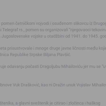
t pomen četničkom vojvodi i osuđenom slikovcu iz Drugo
i Telegraf rs., pomen su organizovali “njegovaoci tekovin
 Jugoslovenske vojske u otadžbini od 1941. do 1945. god
eta prisustvovale i mnoge druge javne ličnosti među koji
nica Republike Srpske Biljana Plavšić.
vuje odavanju počasti Dragoljubu Mihailoviću jer mu se “u
.
 obnove Vuk Drašković, kao ni Dražin unuk Vojislav Mihailo
enika, a glavni sveštenik je citirao i zločinca i haškog