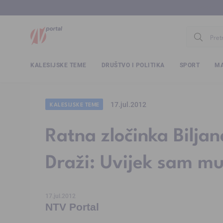
www.ntv.
KALESIJSKE TEME
DRUŠTVO I POLITIKA
SPORT
MA
17.jul.2012
KALESIJSKE TEME
Ratna zločinka Bilja
Draži: Uvijek sam mu 
17.jul.2012
NTV Portal