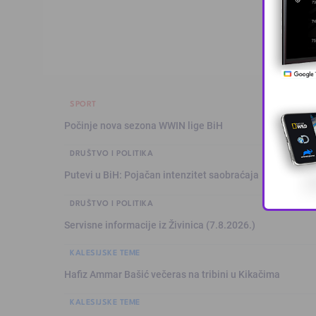
SPORT
Počinje nova sezona WWIN lige BiH
DRUŠTVO I POLITIKA
Putevi u BiH: Pojačan intenzitet saobraćaja
DRUŠTVO I POLITIKA
Servisne informacije iz Živinica (7.8.2026.)
KALESIJSKE TEME
Hafiz Ammar Bašić večeras na tribini u Kikačima
KALESIJSKE TEME