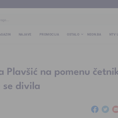
ba
www.kalesija.com
www.zvornik.ba
www.zivinice.org
www.kale
GAZIN
NAJAVE
PROMOCIJA
OSTALO
NEON.BA
NTV 
na Plavšić na pomenu četni
se divila