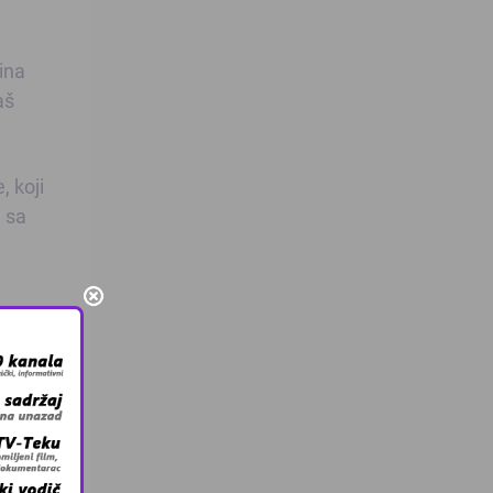
ina
aš
, koji
e sa