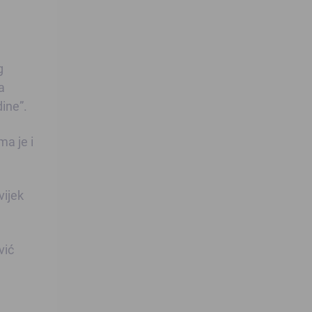
g
a
ine”.
ma je i
vijek
vić