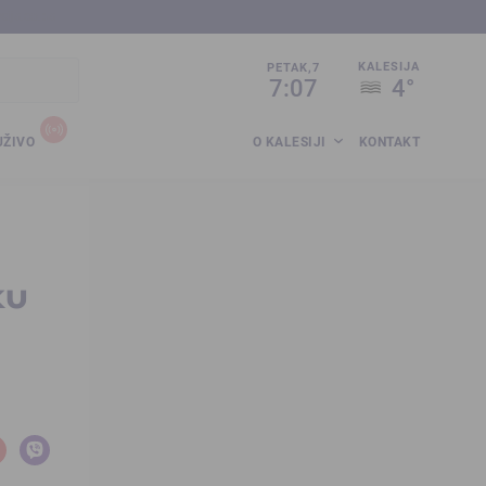
sija.co.ba
KALESIJA
PETAK,7
7:07
4°
UŽIVO
O KALESIJI
KONTAKT
ku