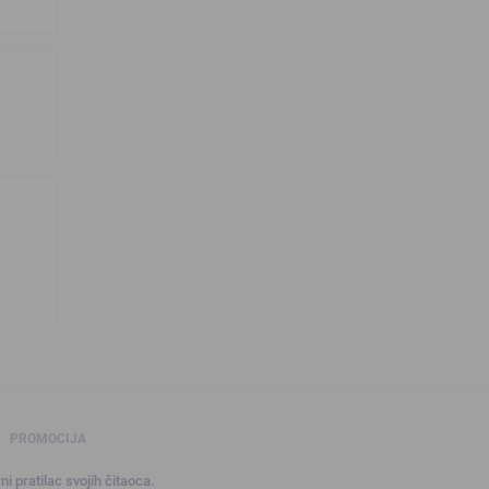
PROMOCIJA
ni pratilac svojih čitaoca.