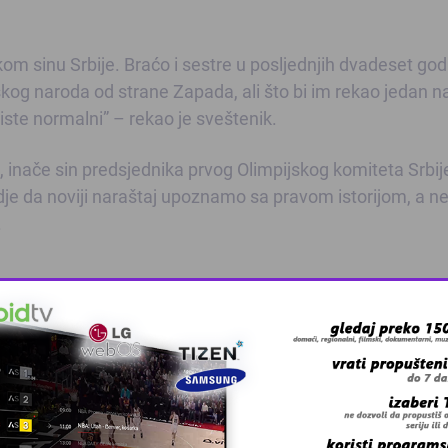
om sinu Srbije. Braćo i sestre u posljednjih dvadeset god
skog naroda od strane Zapada, ali što bi im rekao jedan n
 niste normalni” – rekao je sveštenik.
 inače sin predsjednika prvog Olimpijskog komiteta Srbije
dje da noviji naraštaj upoznamo sa pravom istorijom, a n
.
 grešku u tekstu?