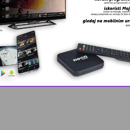
This popup will close in:
9