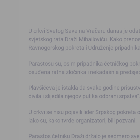
U crkvi Svetog Save na Vračaru danas je oda
svjetskog rata Draži Mihailoviću. Kako prenos
Ravnogorskog pokreta i Udruženje pripadnika
Parastosu su, osim pripadnika četničkog pokr
osuđena ratna zločinka i nekadašnja predsjed
Plavšićeva je istakla da svake godine prisust
divila i slijedila njegov put ka odbrani srpstva“
U crkvi se nisu pojavili lider Srpskog pokreta
iako su, kako tvrde organizatori, bili pozvani.
Parastos četniku Draži držalo je sedmero svešt