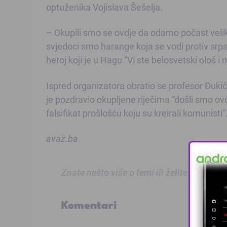
optuženika Vojislava Šešelja.
– Okupili smo se ovdje da odamo počast velik
svjedoci smo harange koja se vodi protiv srp
heroj koji je u Hagu “Vi ste belosvetski ološ i
Ispred organizatora obratio se profesor Đukić,
je pozdravio okupljene riječima “došli smo ov
falsifikat prošlošću koju su kreirali komunisti”
avaz.ba
Znate nešto više o temi ili želite prijaviti
Komentari