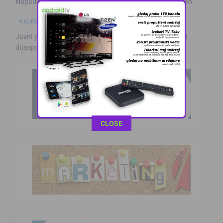
Napadnuta djevojka u Živinicama, osumnjičeni priveden
KALESIJSKE TEME
Javni poziv za prijavu za učešće na manifestaciji “Dani
dijaspore …
This popup will close in:
10
CLOSE