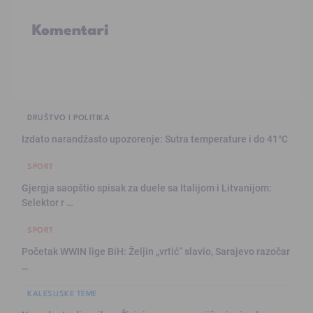
Komentari
DRUŠTVO I POLITIKA
Izdato narandžasto upozorenje: Sutra temperature i do 41°C
SPORT
Gjergja saopštio spisak za duele sa Italijom i Litvanijom:
Selektor r …
SPORT
Početak WWIN lige BiH: Željin „vrtić“ slavio, Sarajevo razočar
…
KALESIJSKE TEME