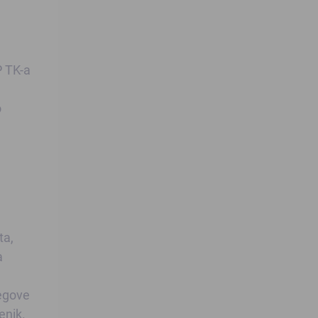
P TK-a
o
ta,
a
jegove
enik.