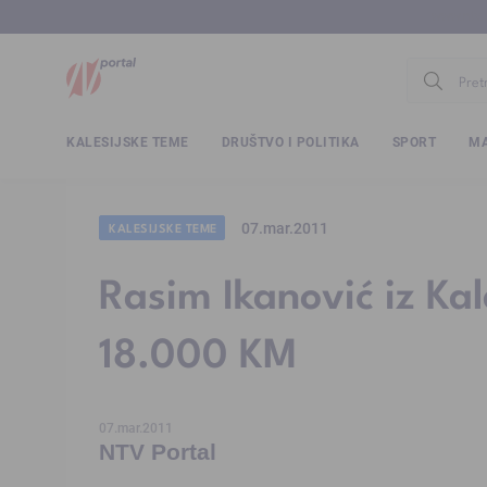
www.ntv.
KALESIJSKE TEME
DRUŠTVO I POLITIKA
SPORT
MA
07.mar.2011
KALESIJSKE TEME
Rasim Ikanović iz Ka
18.000 KM
07.mar.2011
NTV Portal