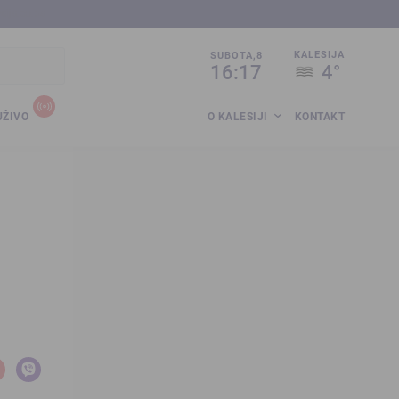
sija.co.ba
KALESIJA
SUBOTA,8
16:17
4°
UŽIVO
O KALESIJI
KONTAKT