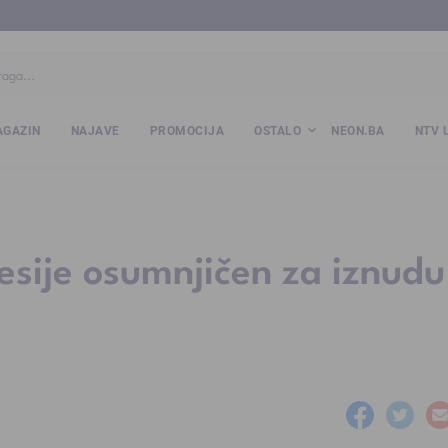
ba
www.kalesija.com
www.zvornik.ba
www.zivinice.org
www.kale
GAZIN
NAJAVE
PROMOCIJA
OSTALO
NEON.BA
NTV 
lesije osumnjičen za iznudu