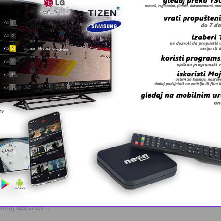
 grešku u tekstu?
 Zmaj učestvov …
This popup will close in:
10