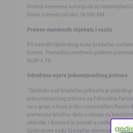
Postoji osnovana sumnja da su osumnjičeni iz
korist u iznosu od oko 18.000 KM.
Pretres stambenih objekata i vozila
Po naredbi Općinskog suda Gradačac izvršen j
koriste. Pronađeni predmeti prilikom pretresa
MUP-a TK.
Određena mjera jednomjesečnog pritvora
˝Općinski sud Gradačac prihvatio je prijedlo
jednomjesečnog pritvora za Fahrudina Feriz
su u grupi, u kojoj je bio i osumnjičeni Rasim Ik
pomenuto krivično djelo u sticaju sa krivičn
slobode, i Ikanović je predat u nadležnost Tuži
Općinskom sudu Gradačac stavio prijedlog za o