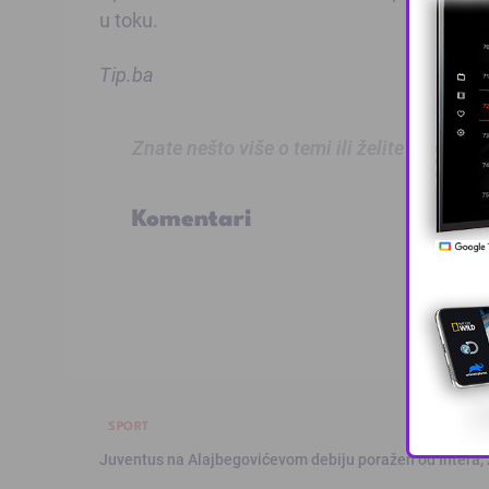
u toku.
Tip.ba
Znate nešto više o temi ili želite prijaviti
Komentari
SPORT
Juventus na Alajbegovićevom debiju poražen od Intera,