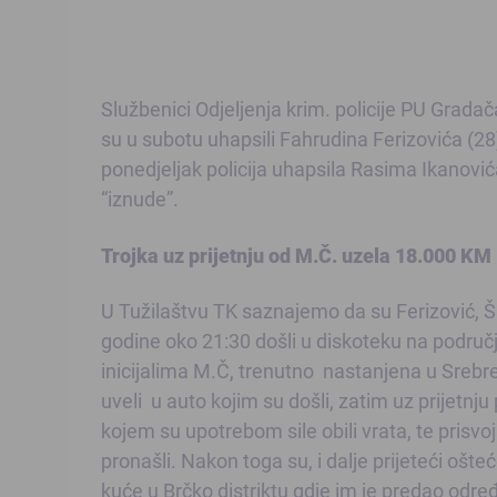
Službenici Odjeljenja krim. policije PU Grada
su u subotu uhapsili Fahrudina Ferizovića (28
ponedjeljak policija uhapsila Rasima Ikanovića
“iznude”.
Trojka uz prijetnju od M.Č. uzela 18.000 KM
U Tužilaštvu TK saznajemo da su Ferizović, Š
godine oko 21:30 došli u diskoteku na području
inicijalima M.Č, trenutno nastanjena u Srebren
uveli u auto kojim su došli, zatim uz prijetnj
kojem su upotrebom sile obili vrata, te prisv
pronašli. Nakon toga su, i dalje prijeteći ošte
kuće u Brčko distriktu gdje im je predao određ