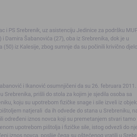
čac i PS Srebrenik, uz asistenciju Jedinice za podršku MU
) i Damira Šabanovića (27), oba iz Srebrenika, dok je u
 (50) iz Kalesije, zbog sumnje da su počinili krivično djel
abanović i Ikanović osumnjičeni da su 26. februara 2011.
 Srebrenika, prišli do stola za kojim je sjedila osoba sa
iku, koju su upotrebom fizičke snage i sile izveli iz objek
u pištoljem natjerali da ih odvede do stana u Srebreniku, n
ojili određeni iznos novca koji su premetanjem stvari tamo
ćenom upotrebom pištolja i fizičke sile, istog odvezli do n
eni iznos novca, poslije čega su oštećenog vratili u Srebr