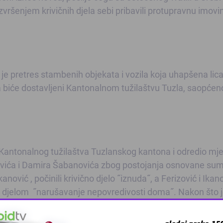
vršenjem krivičnih djela sebi pribavili protupravnu imovi
e pretres stambenih objekata i vozila koja uhapšena lic
 biće dostavljeni Kantonalnom tužilaštvu Tuzla, saopćeno
g Kantonalnog tužilaštva Tuzlanskog kantona i odredio mj
ovića i Damira Šabanovića zbog postojanja osnovane sum
anović , počinili krivično djelo ˝iznuda˝, a Ferizović i Ikan
im djelom ˝narušavanje nepovredivosti doma˝. Nakon što j
laštva, gdje je ispitan, te je postupajući tužilac i za ovu 
dređivanje pritvora˝, saopćeno je iz Tužilaštva TK. istra