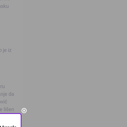
nsku
a
 je iz
eru
nje da
ović
e lišen
osobu
ga je