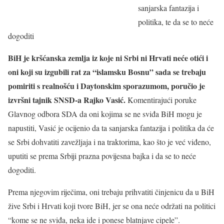
sanjarska fantazija i
politika, te da se to neće
dogoditi
BiH je kršćanska zemlja iz koje ni Srbi ni Hrvati neće otići i
oni koji su izgubili rat za “islamsku Bosnu” sada se trebaju
pomiriti s realnošću i Daytonskim sporazumom, poručio je
izvršni tajnik SNSD-a Rajko Vasić.
Komentirajući poruke
Glavnog odbora SDA da oni kojima se ne sviđa BiH mogu je
napustiti, Vasić je ocijenio da ta sanjarska fantazija i politika da će
se Srbi dohvatiti zavežljaja i na traktorima, kao što je već viđeno,
uputiti se prema Srbiji prazna povijesna bajka i da se to neće
dogoditi.
Prema njegovim riječima, oni trebaju prihvatiti činjenicu da u BiH
žive Srbi i Hrvati koji tvore BiH, jer se ona neće održati na politici
“kome se ne sviđa, neka ide i ponese blatnjave cipele”.