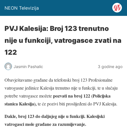
NEON Televizija
PVJ Kalesija: Broj 123 trenutno
nije u funkciji, vatrogasce zvati na
122
Jasmin Pashalic
3 godine ago
Obavještavamo građane da telefonski broj 123 Profesionalne
vatrogasne jedinice Kalesija trenutno nije u funkciji, te u slučaju
pozvati na broj 122 (Policijska
potrebe vatrogasce možete
stanica Kalesija),
te će pozivi biti proslijeđeni do PVJ Kalesija.
Dakle, broj 123 do daljnjeg nije u funkciji. Kalesijski
vatrogasci mole građane za razumijevanje.