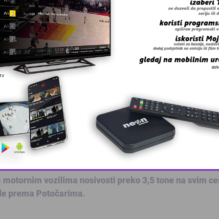
sada, ne čekaju duže od 10 do 30 minuta.
zlaska i ulaska u zemlje Evropske unije (EES, Entry/Exi
aničnim prelazima.
vozila do 3,5 tone. Od 2. 12. 2025. godine granični prije
. Na graničnom prelazu Šepak zabranjen je saobraćaj za 
a u Srebrenici i ukopa identificiranih žrtava zabranjuj
 11. 07. na teritoriji Federacije Bosne i Hercegovine. Da
od 9 do 15 sati na cesti Caparde-Karakaj, a 9.07. u vrem
This popup will close in:
10
m motornim vozilima nosivosti preko 3,5 tone na svim c
ode prema Potočarima.