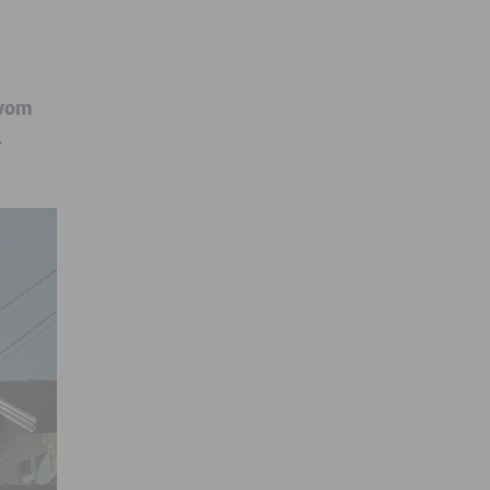
ovom
.