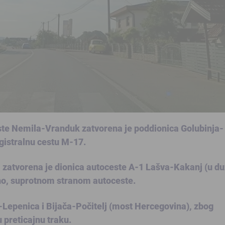
ste Nemila-Vranduk zatvorena je poddionica Golubinja-
gistralnu cestu M-17.
 zatvorena je dionica autoceste A-1 Lašva-Kakanj (u du
rno, suprotnom stranom autoceste.
Lepenica i Bijača-Počitelj (most Hercegovina), zbog
 preticajnu traku.