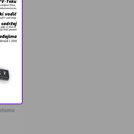
t
laz
sva
e se
nas (8.
enu od
estama