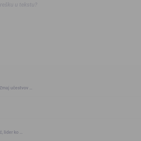
 grešku u tekstu?
 Zmaj učestvov …
, lider ko …