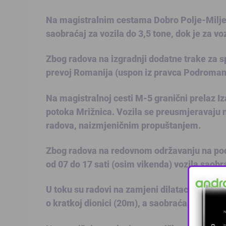
Na magistralnim cestama Dobro Polje-Miljevi
saobraćaj za vozila do 3,5 tone, dok je za voz
Zbog radova na izgradnji dodatne trake za
prevoj Romanija (uspon iz pravca Podromani
Na magistralnoj cesti M-5 granični prelaz I
potoka Mrižnica. Vozila se preusmjeravaju n
radova, naizmjeničnim propuštanjem.
Zbog radova na redovnom održavanju na podr
od 07 do 17 sati (osim vikenda) vozila sao
U toku su radovi na zamjeni dilatacije na R
o kratkoj dionici (20m), a saobraća se uspo