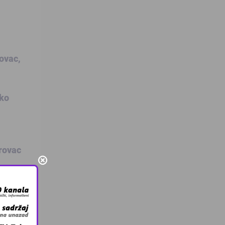
ovac,
eko
rovac
adi se