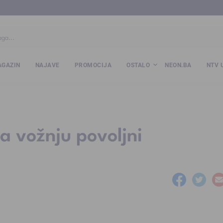
ba
www.kalesija.com
www.zvornik.ba
www.zivinice.org
www.kale
GAZIN
NAJAVE
PROMOCIJA
OSTALO
NEON.BA
NTV 
za vožnju povoljni