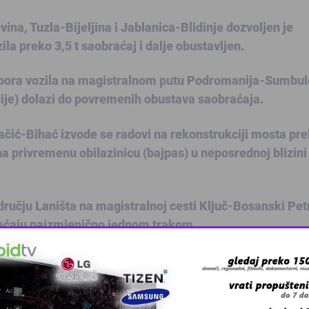
na, Tuzla-Bijeljina i Jablanica-Blidinje dozvoljen je
ila preko 3,5 t saobraćaj i dalje obustavljen.
 spora vozila na magistralnom putu Podromanija-Sumbul
je) dolazi do povremenih obustava saobraćaja.
začić-Bihać izvode se radovi na rekonstrukciji mosta pr
a privremenu obilazinicu (bajpas) u neposrednoj blizini
učju Laništa na magistralnoj cesti Ključ-Bosanski Pet
braćaju naizmjenično jednom trakom.
ibićkom mostu, na magistralnoj cesti Konjic-Jablanica. R
reno, jednom trakom.