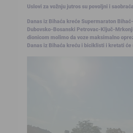
Uslovi za vožnju jutros su povoljni i saobra
Danas iz Bihaća kreće Supermaraton Bihać-Sr
Dubovsko-Bosanski Petrovac-Ključ-Mrkonjić
dionicom molimo da voze maksimalno oprezno i
Danas iz Bihaća kreću i biciklisti i kretati će s