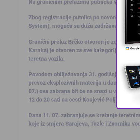
Na graničnim prelazima putnička vozila, za 
Zbog registracije putnika po novom sistemu i
System), moguća su duža zadržavanja na gr
Granični prelaz Brčko otvoren je za putnička 
Karakaj je otvoren za sve kategorije vozila
teretna vozila.
Povodom obilježavanja 31. godišnjice genocid
prevoz eksplozivnih materija u dane 9., 10. i
07.) ova zabrana bit će na snazi u vremenu 
12 do 20 sati na cesti Konjević Polje-Milići.
Dana 11. 07. zabranjuje se kretanje teretni
koje iz smjera Sarajeva, Tuzle i Zvornika v