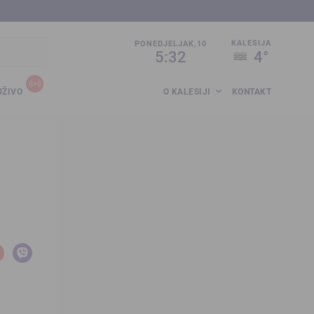
sija.co.ba
KALESIJA
PONEDJELJAK,10
5:32
4°
UŽIVO
O KALESIJI
KONTAKT