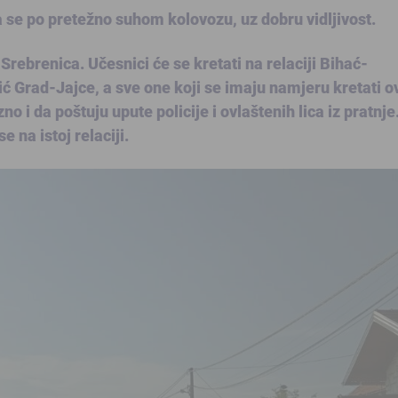
ća se po pretežno suhom kolovozu, uz dobru vidljivost.
ebrenica. Učesnici će se kretati na relaciji Bihać-
 Grad-Jajce, a sve one koji se imaju namjeru kretati 
 da poštuju upute policije i ovlaštenih lica iz pratnje
e na istoj relaciji.