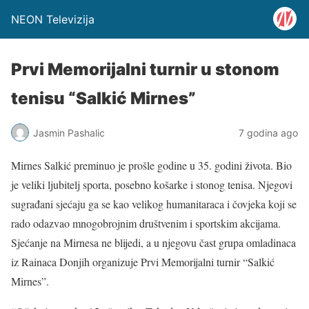
NEON Televizija
Prvi Memorijalni turnir u stonom
tenisu “Salkić Mirnes”
Jasmin Pashalic
7 godina ago
Mirnes Salkić preminuo je prošle godine u 35. godini života. Bio
je veliki ljubitelj sporta, posebno košarke i stonog tenisa. Njegovi
sugrađani sjećaju ga se kao velikog humanitaraca i čovjeka koji se
rado odazvao mnogobrojnim društvenim i sportskim akcijama.
Sjećanje na Mirnesa ne blijedi, a u njegovu čast grupa omladinaca
iz Rainaca Donjih organizuje Prvi Memorijalni turnir “Salkić
Mirnes”.