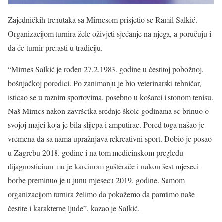
Zajedničkih trenutaka sa Mirnesom prisjetio se Ramil Salkić.
Organizacijom turnira žele oživjeti sjećanje na njega, a poručuju i
da će turnir prerasti u tradiciju.
“Mirnes Salkić je rođen 27.2.1983. godine u čestitoj pobožnoj,
bošnjačkoj porodici. Po zanimanju je bio veterinarski tehničar,
isticao se u raznim sportovima, posebno u košarci i stonom tenisu.
Naš Mirnes nakon završetka srednje škole godinama se brinuo o
svojoj majci koja je bila slijepa i amputirac. Pored toga našao je
vremena da sa nama upražnjava rekreativni sport. Dobio je posao
u Zagrebu 2018. godine i na tom medicinskom pregledu
dijagnosticiran mu je karcinom gušterače i nakon šest mjeseci
borbe preminuo je u junu mjesecu 2019. godine. Samom
organizacijom turnira želimo da pokažemo da pamtimo naše
čestite i karakterne ljude”, kazao je Salkić.