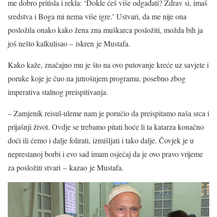
me dobro pritisla i rekla: ‘Dokle ćeš više odgađati? Zdrav si, imaš
sredstva i Boga mi nema više igre.’ Ustvari, da me nije ona
posložila onako kako žena zna muškarca posložiti, možda bih ja
još nešto kalkulisao – iskren je Mustafa.
Kako kaže, značajno mu je što na ovo putovanje kreće uz savjete i
poruke koje je čuo na jutrošnjem programu, posebno zbog
imperativa stalnog preispitivanja.
– Zamjenik reisul-uleme nam je poručio da preispitamo naša srca i
prijašnji život. Ovdje se trebamo pitati hoće li ta katarza konačno
doći ili ćemo i dalje folirati, izmišljati i tako dalje. Čovjek je u
neprestanoj borbi i evo sad imam osjećaj da je ovo pravo vrijeme
za posložiti stvari – kazao je Mustafa.