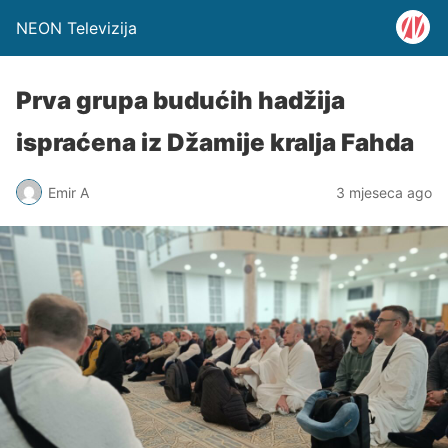
NEON Televizija
Prva grupa budućih hadžija
ispraćena iz Džamije kralja Fahda
Emir A
3 mjeseca ago