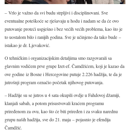
– Vrlo je važno da svi budu strpljivi i disciplinovani. Sve
eventualne poteškoće se rješavaju u hodu i nadam se da će ovo
putovanje proteći uspješno i bez većih većih problema, kao što je
to uostalom bilo i ranijih godina. Sve je učinjeno da tako bude –
istakao je dr. Ljevaković.
O tehničkim i organizacijskim detaljima smo razgovarali sa
glavnim vodičem prve grupe Izet-ef. Čamdžićem, koji je kazao da
ove godine iz Bosne i Hercegovine putuje 2.226 hadžija, te da je
jutrošnji program označio početak njihovog putovanja.
– Hadžije su se jutros u 4 sata okupili ovdje u Fahdovoj džamiji,
klanjali sabah, a potom prisustvovali kraćem programu
priređenom za ovu, kao što će biti priređen i za svaku narednu
grupu naših hadžija, sve do 21. maja – pojasnio je efendija
Čamdžić.