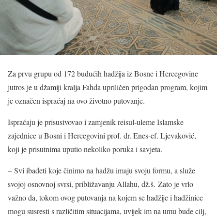
Za prvu grupu od 172 budućih hadžija iz Bosne i Hercegovine
jutros je u džamiji kralja Fahda upriličen prigodan program, kojim
je označen ispraćaj na ovo životno putovanje.
Ispraćaju je prisustvovao i zamjenik reisul-uleme Islamske
zajednice u Bosni i Hercegovini prof. dr. Enes-ef. Ljevaković,
koji je prisutnima uputio nekoliko poruka i savjeta.
– Svi ibadeti koje činimo na hadžu imaju svoju formu, a služe
svojoj osnovnoj svrsi, približavanju Allahu, dž.š. Zato je vrlo
važno da, tokom ovog putovanja na kojem se hadžije i hadžinice
mogu susresti s različitim situacijama, uvijek im na umu bude cilj,