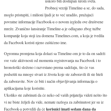
uskoro biti dostupan širom sveta.
Probnoj verziji Timeline-a se, do sada,
moglo pristupiti, i milioni ljudi je to već uradilo, pružajući
povratne informacije Facebook-u o novom izgledu ove društvene
mreže. Zvanično lansiranje Timeline-a je odlagano zbog tužbe
kompanije koja stoji iza domena Timelines.com, a koja je tvrdila
da Facebook koristi njeno zaštićeno ime.
Ogromna promjena koja dolazi sa Timeline-om je to da on sadrži
sve vaše aktivnosti od momenta registrovanja na Facebook i to
hronološki složeno i razvrstano prema sadržaju, što će vas
podsetiti na mnoge stvari iz života koje ste zaboravili ili ste hteli
da zaboravite. Nov će biti i način objavljivanja informacija o
aplikacijama koje koristite.
Ukoliko ste zabrinuti da će neko od vaših prijatelja videti nešto što
vi ne biste željeli da vide, nemate razloga za zabrinutost jer su iz
korisnici imati sedam dana da
Facebook-a potvrdili da će