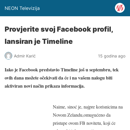
NEON Televizija
Provjerite svoj Facebook profil,
lansiran je Timeline
Admir Karić
15 godina ago
Iako je Facebook predstavio Timeline još u septembru, tek
ovih dana možete očekivati da će i na vašem nalogu biti
aktiviran novi način prikaza informacija.
Naime, sinoć je, najpre korisnicima na
Novom Zelandu,omugućeno da
pristupe ovom FB novitetu, koji će