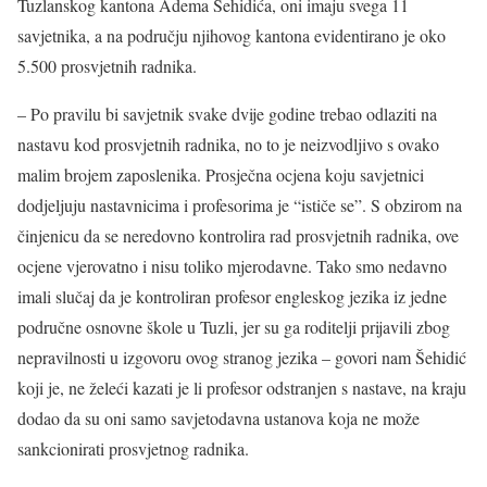
Tuzlanskog kantona Adema Šehidića, oni imaju svega 11
savjetnika, a na području njihovog kantona evidentirano je oko
5.500 prosvjetnih radnika.
– Po pravilu bi savjetnik svake dvije godine trebao odlaziti na
nastavu kod prosvjetnih radnika, no to je neizvodljivo s ovako
malim brojem zaposlenika. Prosječna ocjena koju savjetnici
dodjeljuju nastavnicima i profesorima je “ističe se”. S obzirom na
činjenicu da se neredovno kontrolira rad prosvjetnih radnika, ove
ocjene vjerovatno i nisu toliko mjerodavne. Tako smo nedavno
imali slučaj da je kontroliran profesor engleskog jezika iz jedne
područne osnovne škole u Tuzli, jer su ga roditelji prijavili zbog
nepravilnosti u izgovoru ovog stranog jezika – govori nam Šehidić
koji je, ne želeći kazati je li profesor odstranjen s nastave, na kraju
dodao da su oni samo savjetodavna ustanova koja ne može
sankcionirati prosvjetnog radnika.