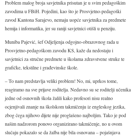
Problem malog broja savjetnika prisutan je u svim pedagoškim
zavodima u FBiH. Pojedini, kao što je Prosvjetno-pedagoški
zavod Kantona Sarajevo, nemaju uopće savjetnika za predmete
hemija i informatika, jer su raniji savjetnici otišli u penziju.
Muniba Pajević, šef Odjeljenja odgojno-obrazovnog rada u
Prosvjetno-pedagoškom zavodu KS, kaže da nedostaju i
savjetnici za stručne predmete u školama zdravstvene struke te
grafičke, tekstilne i građevinske škole.
– To nam predstavlja veliki problem! No, mi, uprkos tome,
reagiramo na sve prijave roditelja. Nedavno su se roditelji učenika
jedne od osnovnih škola žalili kako profesori nisu realno
ocjenjivali znanje na školskom takmičenju iz engleskog jezika,
zbog čega njihovo dijete nije proglašeno najboljim. Tako je pod
našim nadzorom ponovo organizirano takmičenje, no u ovom
slučaju pokazalo se da žalba nije bila osnovana – pojašnjava