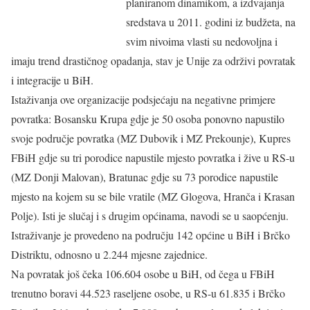
planiranom dinamikom, a izdvajanja
sredstava u 2011. godini iz budžeta, na
svim nivoima vlasti su nedovoljna i
imaju trend drastičnog opadanja, stav je Unije za održivi povratak
i integracije u BiH.
Istaživanja ove organizacije podsjećaju na negativne primjere
povratka: Bosansku Krupa gdje je 50 osoba ponovno napustilo
svoje područje povratka (MZ Dubovik i MZ Prekounje), Kupres
FBiH gdje su tri porodice napustile mjesto povratka i žive u RS-u
(MZ Donji Malovan), Bratunac gdje su 73 porodice napustile
mjesto na kojem su se bile vratile (MZ Glogova, Hranča i Krasan
Polje). Isti je slučaj i s drugim općinama, navodi se u saopćenju.
Istraživanje je provedeno na području 142 općine u BiH i Brčko
Distriktu, odnosno u 2.244 mjesne zajednice.
Na povratak još čeka 106.604 osobe u BiH, od čega u FBiH
trenutno boravi 44.523 raseljene osobe, u RS-u 61.835 i Brčko