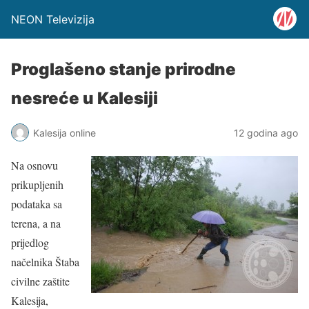
NEON Televizija
Proglašeno stanje prirodne
nesreće u Kalesiji
Kalesija online
12 godina ago
Na osnovu
prikupljenih
podataka sa
terena, a na
prijedlog
načelnika Štaba
civilne zaštite
Kalesija,