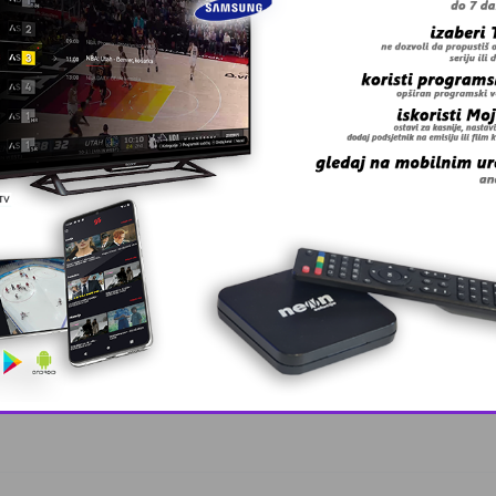
 grešku u tekstu?
This popup will close in:
10