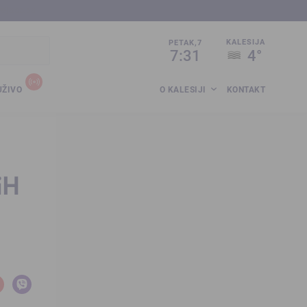
sija.co.ba
KALESIJA
PETAK,7
7:31
4°
UŽIVO
O KALESIJI
KONTAKT
iH