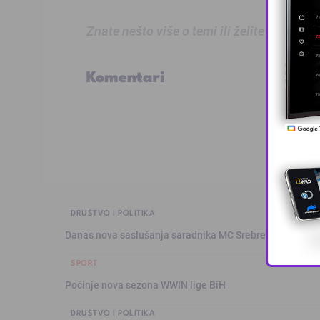
Znate nešto više o temi ili želite prijaviti
Komentari
DRUŠTVO I POLITIKA
Danas nova saslušanja saradnika MC Srebrenica
SPORT
Počinje nova sezona WWIN lige BiH
DRUŠTVO I POLITIKA