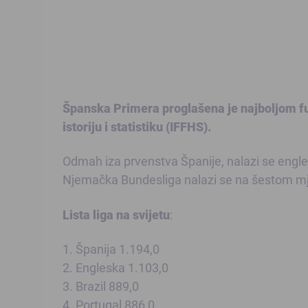
nfo]
Španska Primera proglašena je najboljom fu
istoriju i statistiku (IFFHS).
Odmah iza prvenstva Španije, nalazi se engle
Njemačka Bundesliga nalazi se na šestom mjes
Lista liga na svijetu
:
1. Španija 1.194,0
2. Engleska 1.103,0
3. Brazil 889,0
4. Portugal 886,0