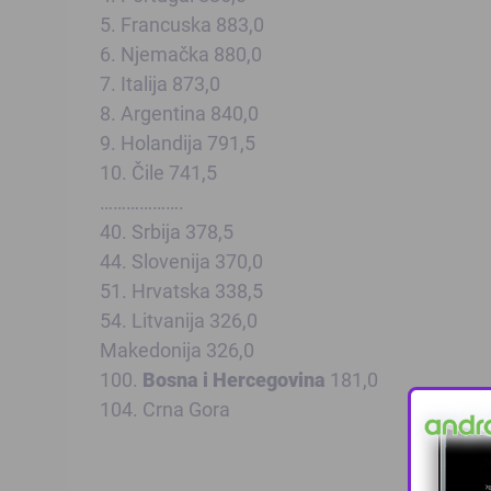
5. Francuska 883,0
6. Njemačka 880,0
7. Italija 873,0
8. Argentina 840,0
9. Holandija 791,5
10. Čile 741,5
……………….
40. Srbija 378,5
44. Slovenija 370,0
51. Hrvatska 338,5
54. Litvanija 326,0
Makedonija 326,0
100.
Bosna i Hercegovina
181,0
104. Crna Gora