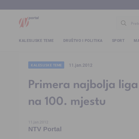
www.ntv.
KALESIJSKE TEME
DRUŠTVO I POLITIKA
SPORT
MA
11.jan.2012
KALESIJSKE TEME
Primera najbolja liga
na 100. mjestu
11.jan.2012
NTV Portal