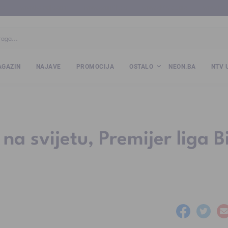
ba
www.kalesija.com
www.zvornik.ba
www.zivinice.org
www.kale
GAZIN
NAJAVE
PROMOCIJA
OSTALO
NEON.BA
NTV 
 na svijetu, Premijer liga B