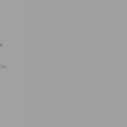
ku
ila.