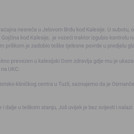
braćajna nesreća u Jelovom Brdu kod Kalesije. U subotu, 
Gojčina kod Kalesije, je vozeći traktor izgubio kontrolu 
om prilikom je zadobio teške tjelesne povrde u predjelu g
hitno prevezen u kalesijski Dom zdravlja gdje mu je ukaz
u na UKC.
etsko-kliničkog centra u Tuzli, saznajemo da je Osmančev
e i dalje u teškom stanju, Još uvijek je bez svijesti i nalazi