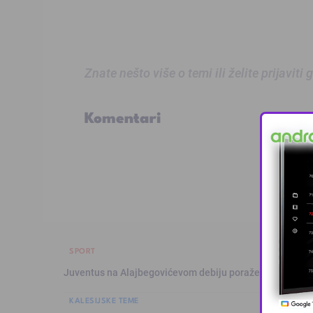
Znate nešto više o temi ili želite prijaviti
Komentari
SPORT
Juventus na Alajbegovićevom debiju poražen od Intera,
KALESIJSKE TEME