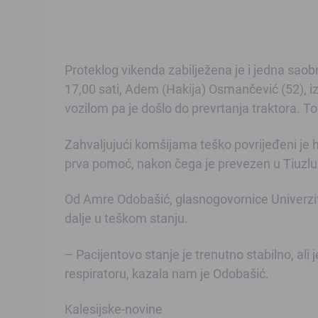
Proteklog vikenda zabilježena je i jedna sao
17,00 sati, Adem (Hakija) Osmančević (52), iz 
vozilom pa je došlo do prevrtanja traktora. T
Zahvaljujući komšijama teško povrijeđeni je 
prva pomoć, nakon čega je prevezen u Tiuzl
Od Amre Odobašić, glasnogovornice Univerzit
dalje u teškom stanju.
– Pacijentovo stanje je trenutno stabilno, ali j
respiratoru, kazala nam je Odobašić.
Kalesijske-novine