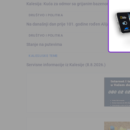
Kalesija: Kuća za odmor sa grijanim bazenom
DRUŠTVO I POLITIKA
Na današnji dan prije 101. godine rođen Alija Izetbegović
DRUŠTVO I POLITIKA
Stanje na putevima
KALESIJSKE TEME
Servisne informacije iz Kalesije (8.8.2026.)