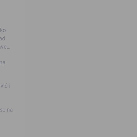
oko
nad
lave…
ana
ić i
 se na