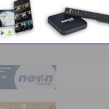
, lider ko …
This popup will close in:
10