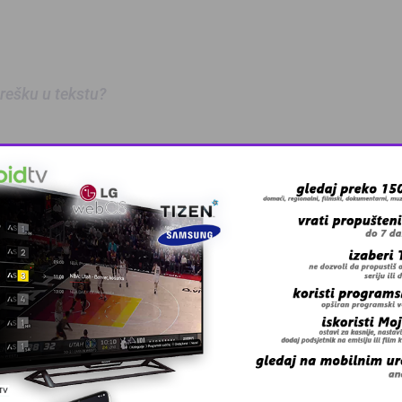
 grešku u tekstu?
 Zmaj učestvov …