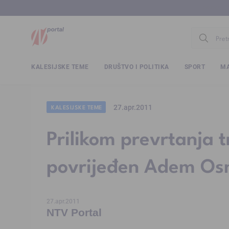
www.ntv.
KALESIJSKE TEME
DRUŠTVO I POLITIKA
SPORT
MA
27.apr.2011
KALESIJSKE TEME
Prilikom prevrtanja 
povrijeđen Adem Os
27.apr.2011
NTV Portal