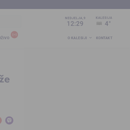
sija.co.ba
KALESIJA
NEDJELJA,9
12:29
4°
UŽIVO
O KALESIJI
KONTAKT
eže