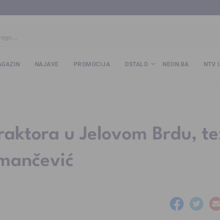
ba
www.kalesija.com
www.zvornik.ba
www.zivinice.org
www.kale
GAZIN
NAJAVE
PROMOCIJA
OSTALO
NEON.BA
NTV 
traktora u Jelovom Brdu, t
mančević