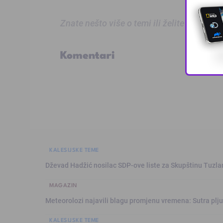
Znate nešto više o temi ili želite prijaviti
Komentari
KALESIJSKE TEME
Dževad Hadžić nosilac SDP-ove liste za Skupštinu Tuzl
MAGAZIN
Meteorolozi najavili blagu promjenu vremena: Sutra plju
KALESIJSKE TEME