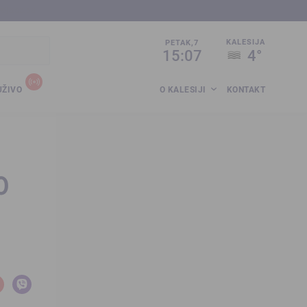
sija.co.ba
KALESIJA
PETAK,7
15:07
4°
UŽIVO
O KALESIJI
KONTAKT
0