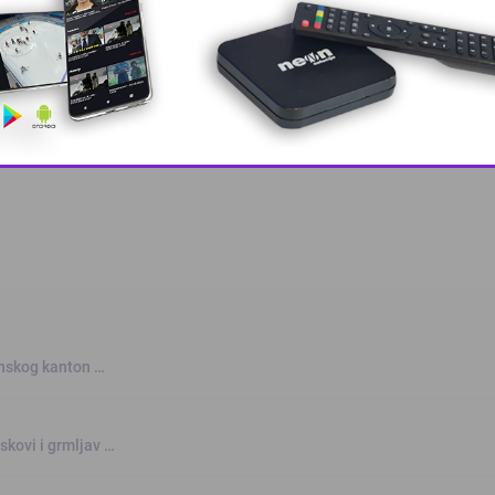
 grešku u tekstu?
This popup will close in:
10
anskog kanton …
skovi i grmljav …