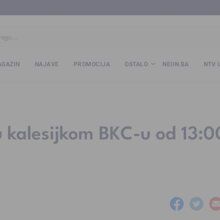
ba
www.kalesija.com
www.zvornik.ba
www.zivinice.org
www.kale
GAZIN
NAJAVE
PROMOCIJA
OSTALO
NEON.BA
NTV 
u kalesijkom BKC-u od 13:0