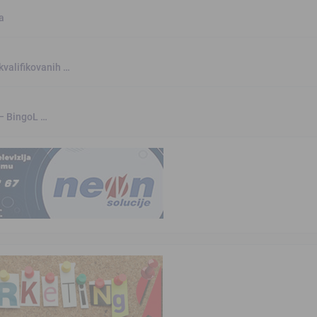
a
kvalifikovanih …
 – BingoL …