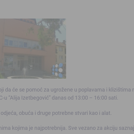
toji da će se pomoć za ugrožene u poplavama i klizištima 
C-u “Alija Izetbegović” danas od 13:00 – 16:00 sati.
odjeća, obuća i druge potrebne stvari kao i alat.
nima kojima je najpotrebnija. Sve vezano za akciju sazna