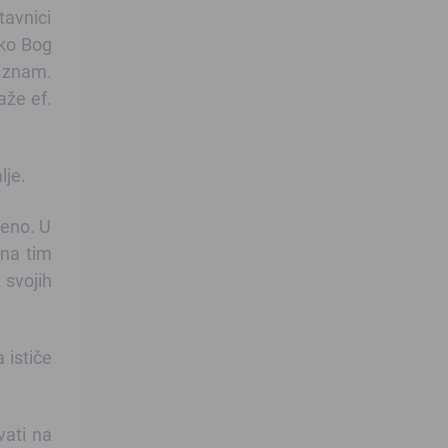
tavnici
Ako Bog
e znam.
aže ef.
lje.
teno. U
 na tim
 svojih
 ističe
vati na