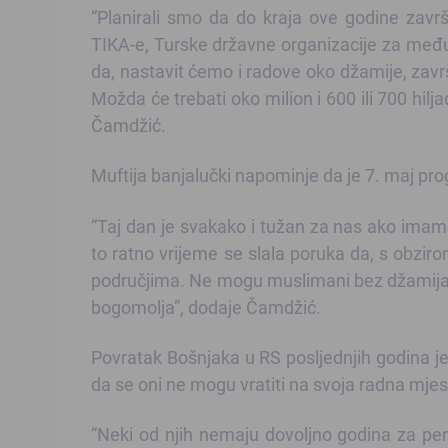
“Planirali smo da do kraja ove godine zav
TIKA-e, Turske državne organizacije za međun
da, nastavit ćemo i radove oko džamije, zavr
Možda će trebati oko milion i 600 ili 700 hil
Čamdžić.
Muftija banjalučki napominje da je 7. maj pr
“Taj dan je svakako i tužan za nas ako imamo
to ratno vrijeme se slala poruka da, s obziro
područjima. Ne mogu muslimani bez džamija, ka
bogomolja”, dodaje Čamdžić.
Povratak Bošnjaka u RS posljednjih godina je 
da se oni ne mogu vratiti na svoja radna mjes
“Neki od njih nemaju dovoljno godina za penzi