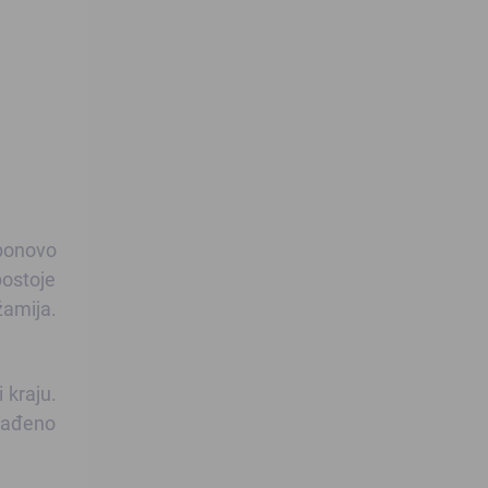
 ponovo
postoje
žamija.
 kraju.
urađeno