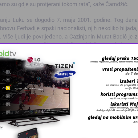
Tamo su gdje su protjerani tokom rata”, kaže Čamdžić.
nju Luku se dogodio 7. maja 2001. godine. Tog dana 
vu Ferhadije srpski nacionalisti, njih nekoliko hiljada,
 Više ljudi je povrijeđeno, a Cazinjanin Murat Badić je 
a preminuo. Tom činu vandalizma i fašizma u kojem su
jedočio je i bivši specijalni izaslanik generalnog sekret
još neke strane diplomate te predstavnici domaćih vlasti.
stičkim napadima koji su tada izvršeni za sve prisutne.
 smrti. S druge strane, s obnovom Ferhadije imamo i 
 džamija šaljemo poruku nade i optimizma. Moramo se vr
i, pravoslavci i svi ostali ovdje moraju živjeti zajedn
 vraćaju, ali u teškim uvjetima, nema održivog povratka. S
učki.
 da će vlasti tog grada donijeti pozitivnu odluku kako b