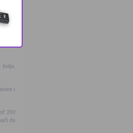
a svoju
entar u
lan. Do
, pa ne
 bolja.
anice i
 od 200
nači da