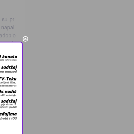
su pri
 napali
zadobio
 srpski
ara UN-
 Sudske
veselih
atiti i
o. Naše
 vjerom
i mogla