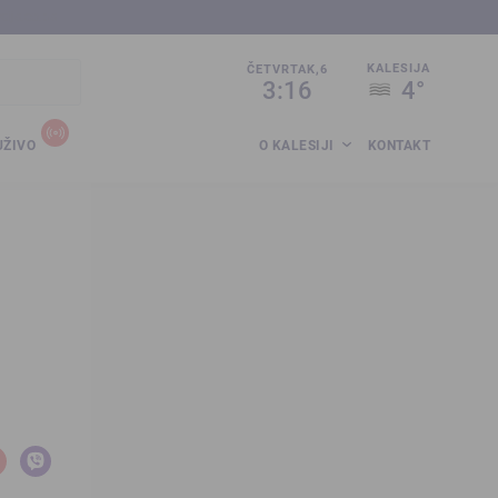
sija.co.ba
KALESIJA
ČETVRTAK,6
3:16
4°
UŽIVO
O KALESIJI
KONTAKT