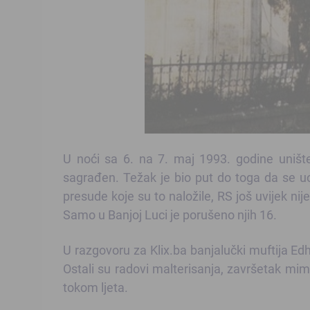
U noći sa 6. na 7. maj 1993. godine uništ
sagrađen. Težak je bio put do toga da se u
presude koje su to naložile, RS još uvijek ni
Samo u Banjoj Luci je porušeno njih 16.
U razgovoru za Klix.ba banjalučki muftija Ed
Ostali su radovi malterisanja, završetak mimb
tokom ljeta.