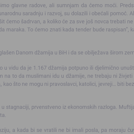
ršimo glavne radove, ali sumnjam da ćemo moći. Preds
arodnu saradnju i razvoj, su dolazili i obećali pomoć. 
šit ćemo šadrvan, a koliko će za sve još novca trebati n
jada maraka. To ćemo znati kada tender bude raspisan”, k
oglašen Danom džamija u BiH i da se obilježava širom zem
 u vidu da je 1.167 džamija potpuno ili djelimično unuš
m na to da muslimani idu u džamije, ne trebaju ni živjeti
o što ne mogu ni pravoslavci, katolici, jevreji… biti bez
u stagnaciji, prvenstveno iz ekonomskih razloga. Muftija
ta.
ju, a kada bi se vratili ne bi imali posla, pa moraju ču