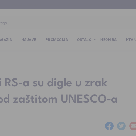
ba
www.kalesija.com
www.zvornik.ba
www.zivinice.org
www.kale
GAZIN
NAJAVE
PROMOCIJA
OSTALO
NEON.BA
NTV 
i RS-a su digle u zrak
pod zaštitom UNESCO-a