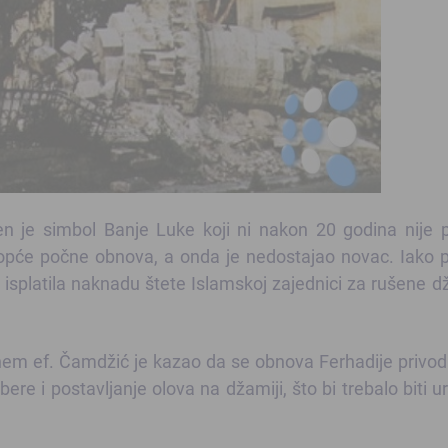
en je simbol Banje Luke koji ni nakon 20 godina nije
opće počne obnova, a onda je nedostajao novac. Iako 
je isplatila naknadu štete Islamskoj zajednici za rušene d
hem ef. Čamdžić je kazao da se obnova Ferhadije privodi
ere i postavljanje olova na džamiji, što bi trebalo biti 