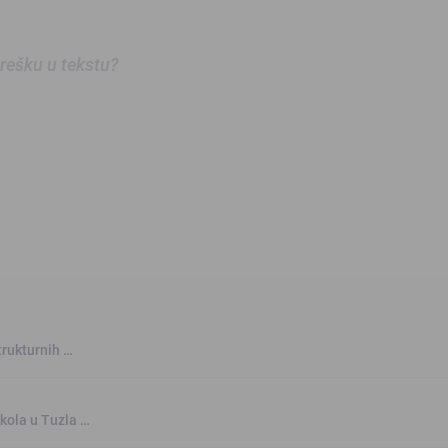
 grešku u tekstu?
trukturnih …
kola u Tuzla …