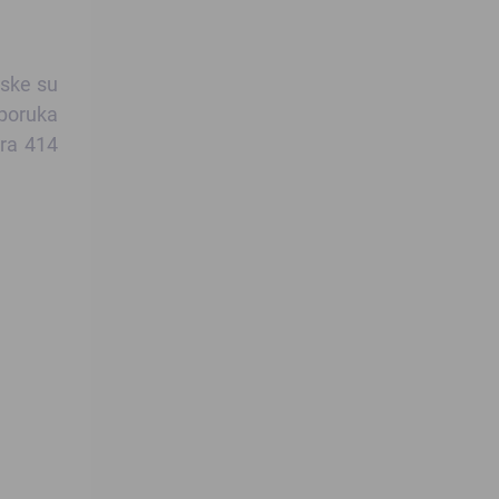
pske su
 poruka
ara 414