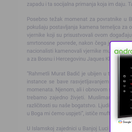
zapadu i ta socijalna primanja koja im daju. 
Posebno težak momenat za povratnike u Ba
pokušaju postavljanja kamena temeljca za obno
vjernike koji su prisustvovali ovom događaju.
smrtonosne povrede, nakon čega je 26. maj
nacionalisti kamenovali vjernike muslimane sv
a za Bosnu i Hercegovinu Jaques Klein, kao i 
“Rahmetli Murat Badić je ubijen u tim terori
instance se bave rasvjetljavanjem njegove
momenata. Njenom, ali i obnovom svih drugih
trebamo zajedno živjeti. Muslimani, katolic
različitosti su naše bogatstvo. Ljudi se ipak
u Boga mi ćemo uspjeti”, ističe muftija banjal
U Islamskoj zajednici u Banjoj Luci se nadaju