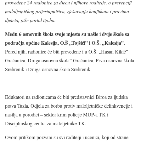
provedene 24 radionice za djecu i njihove roditelje, o prevenciji
maloljetničkog prijestupništva, rješavanju konflikata i pravima
djeteta, piše portal tip.ba.
Među 6 osnovnih škola svoje mjesto su našle i dvije škole sa
područja općine Kalesija, O.Š „Tojšići” i O.Š. „Kalesija”.
Pored njih, radionice će biti provedene i u O.Š. „Hasan Kikić”
Gračanica, Druga osnovna škola” Gračanica, Prva osnovna škola
Srebrenik i Druga osnovna škola Srebrenik.
Edukatori na radionicama će biti predstavnici Biroa za ljudska
prava Tuzla, Odjela za borbu protiv maloljetničke delinkvencije i
nasilja u porodici – sektor krim policije MUP-a TK i
Disciplinskog centra za maloljetnike TK.
Ovom prilikom pozvani su svi roditelji i učenici, koji od strane