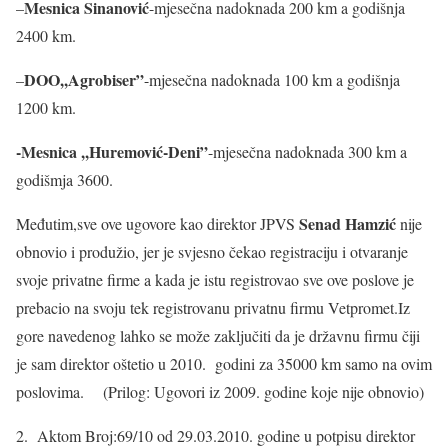
Mesnica Sinanović
–
-mjesečna nadoknada 200 km a godišnja
2400 km.
DOO,,Agrobiser”
–
-mjesečna nadoknada 100 km a godišnja
1200 km.
-Mesnica ,,Huremović-Deni”
-mjesečna nadoknada 300 km a
godišmja 3600.
Senad Hamzić
Međutim,sve ove ugovore kao direktor JPVS
nije
obnovio i produžio, jer je svjesno čekao registraciju i otvaranje
svoje privatne firme a kada je istu registrovao sve ove poslove je
prebacio na svoju tek registrovanu privatnu firmu Vetpromet.Iz
gore navedenog lahko se može zaključiti da je državnu firmu čiji
je sam direktor oštetio u 2010. godini za 35000 km samo na ovim
poslovima. (Prilog: Ugovori iz 2009. godine koje nije obnovio)
2. Aktom Broj:69/10 od 29.03.2010. godine u potpisu direktor