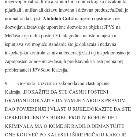
njegovoj privatnoj firmi a samim tim i onima koji su nezakonito
pljačkali i uništavali državu imovinu i državna preduzeća.Dali je
Abdulah Gutić
normalno da taj isti
namjerno opstruiše i ne
dozvoljava izdavanje upotrebne dozvole za objekat JPVS na
Međašu koji radi i postoji 50-tak godina na istom mjestu a
ispunjava sve moguće standarde što je dokazala i nedavna
inspekcijska kontrola sa nivoa Federacije.Isti taj inspektor,ostao je
zaprepašten odnosom ovdašnjih predstavnika vlasti prema ovj
problematici i JPVSdoo Kalesija.
9. Gospodo iz izvršne i zakonodavne vlasti općine
Kalesija.,,DOKAŽITE DA STE ČASNI I POŠTENI
GRAĐANI.DOKAŽITE DA VAM JE NAROD S PRAVOM
DAO POVJERENJE I VLAST U RUKE.DOKAŽITE DA STE
OPREDIJELJENI ZA BORBU PROTIV KORUPCIJE I
KRIMINALA MA O KOME SE RADILO.DEMANTUJTE
ONE KOJI VEĆ PO KALESIJI I ŠIRE PRIČAJU KAKO JE