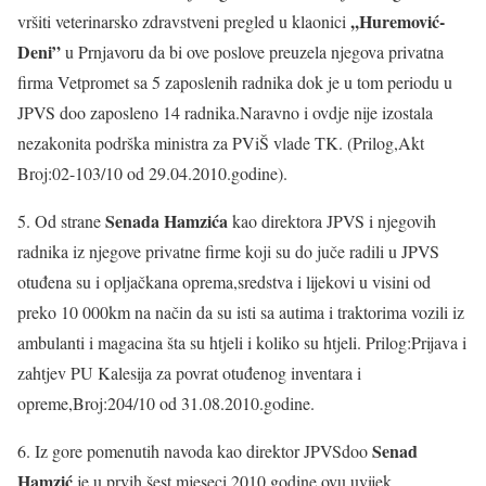
,,Huremović-
vršiti veterinarsko zdravstveni pregled u klaonici
Deni”
u Prnjavoru da bi ove poslove preuzela njegova privatna
firma Vetpromet sa 5 zaposlenih radnika dok je u tom periodu u
JPVS doo zaposleno 14 radnika.Naravno i ovdje nije izostala
nezakonita podrška ministra za PViŠ vlade TK. (Prilog,Akt
Broj:02-103/10 od 29.04.2010.godine).
Senada Hamzića
5. Od strane
kao direktora JPVS i njegovih
radnika iz njegove privatne firme koji su do juče radili u JPVS
otuđena su i opljačkana oprema,sredstva i lijekovi u visini od
preko 10 000km na način da su isti sa autima i traktorima vozili iz
ambulanti i magacina šta su htjeli i koliko su htjeli. Prilog:Prijava i
zahtjev PU Kalesija za povrat otuđenog inventara i
opreme,Broj:204/10 od 31.08.2010.godine.
Senad
6. Iz gore pomenutih navoda kao direktor JPVSdoo
Hamzić
je u prvih šest mjeseci 2010.godine ovu uvijek