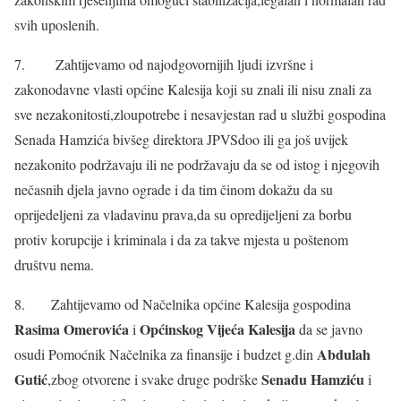
svih uposlenih.
7. Zahtijevamo od najodgovornijih ljudi izvršne i
zakonodavne vlasti općine Kalesija koji su znali ili nisu znali za
sve nezakonitosti,zloupotrebe i nesavjestan rad u službi gospodina
Senada Hamzića bivšeg direktora JPVSdoo ili ga još uvijek
nezakonito podržavaju ili ne podržavaju da se od istog i njegovih
nečasnih djela javno ograde i da tim činom dokažu da su
oprijedeljeni za vladavinu prava,da su opredijeljeni za borbu
protiv korupcije i kriminala i da za takve mjesta u poštenom
društvu nema.
8. Zahtijevamo od Načelnika općine Kalesija gospodina
Rasima Omerovića
Općinskog Vijeća Kalesija
i
da se javno
Abdulah
osudi Pomoćnik Načelnika za finansije i budzet g.din
Gutić
Senadu Hamziću
,zbog otvorene i svake druge podrške
i