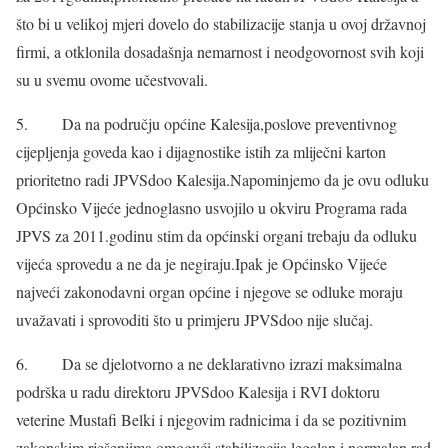
što bi u velikoj mjeri dovelo do stabilizacije stanja u ovoj državnoj
firmi, a otklonila dosadašnja nemarnost i neodgovornost svih koji
su u svemu ovome učestvovali.
5. Da na području općine Kalesija,poslove preventivnog
cijepljenja goveda kao i dijagnostike istih za mliječni karton
prioritetno radi JPVSdoo Kalesija.Napominjemo da je ovu odluku
Općinsko Vijeće jednoglasno usvojilo u okviru Programa rada
JPVS za 2011.godinu stim da općinski organi trebaju da odluku
vijeća sprovedu a ne da je negiraju.Ipak je Općinsko Vijeće
najveći zakonodavni organ općine i njegove se odluke moraju
uvažavati i sprovoditi što u primjeru JPVSdoo nije slučaj.
6. Da se djelotvorno a ne deklarativno izrazi maksimalna
podrška u radu direktoru JPVSdoo Kalesija i RVI doktoru
veterine Mustafi Belki i njegovim radnicima i da se pozitivnim
zakonskim rješenjima omogući stabilizacija,legalan i normalan rad