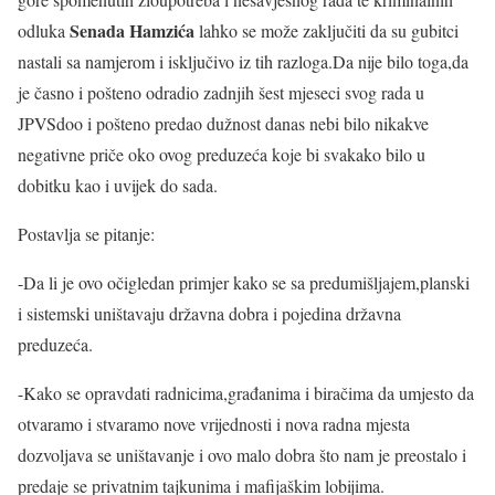
Senada Hamzića
odluka
lahko se može zaključiti da su gubitci
nastali sa namjerom i isključivo iz tih razloga.Da nije bilo toga,da
je časno i pošteno odradio zadnjih šest mjeseci svog rada u
JPVSdoo i pošteno predao dužnost danas nebi bilo nikakve
negativne priče oko ovog preduzeća koje bi svakako bilo u
dobitku kao i uvijek do sada.
Postavlja se pitanje:
-Da li je ovo očigledan primjer kako se sa predumišljajem,planski
i sistemski uništavaju državna dobra i pojedina državna
preduzeća.
-Kako se opravdati radnicima,građanima i biračima da umjesto da
otvaramo i stvaramo nove vrijednosti i nova radna mjesta
dozvoljava se uništavanje i ovo malo dobra što nam je preostalo i
predaje se privatnim tajkunima i mafijaškim lobijima.