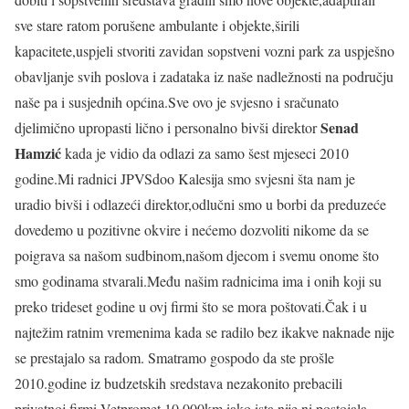
sve stare ratom porušene ambulante i objekte,širili
kapacitete,uspjeli stvoriti zavidan sopstveni vozni park za uspješno
obavljanje svih poslova i zadataka iz naše nadležnosti na području
naše pa i susjednih općina.Sve ovo je svjesno i sračunato
Senad
djelimično upropasti lično i personalno bivši direktor
Hamzić
kada je vidio da odlazi za samo šest mjeseci 2010
godine.Mi radnici JPVSdoo Kalesija smo svjesni šta nam je
uradio bivši i odlazeći direktor,odlučni smo u borbi da preduzeće
dovedemo u pozitivne okvire i nećemo dozvoliti nikome da se
poigrava sa našom sudbinom,našom djecom i svemu onome što
smo godinama stvarali.Među našim radnicima ima i onih koji su
preko trideset godine u ovj firmi što se mora poštovati.Čak i u
najtežim ratnim vremenima kada se radilo bez ikakve naknade nije
se prestajalo sa radom. Smatramo gospodo da ste prošle
2010.godine iz budzetskih sredstava nezakonito prebacili
privatnoj firmi Vetpromet 10 000km iako ista nije ni postojala