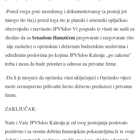
-Pored svega gore navedenog i dokumentovanog (a postoji još
mnogo što šta),i pored toga što je planski i sistemski opljačkao,
obezvrijedio i razvlastio JPVSdoo Vi gospodo iz vlasti ste našli za
Senadom Hamzićem
shodno da sa
pregovarate i razgovarate (što
nije zaslužio) o općinskim i državnim budzetskim sredstvima i
određenim poslovima po kojima JPVSdoo Kalesija ,,po zakonu”
treba i mora da bude prioritet u odnosu na privatne firme.
-Da li je moguće da općinska vlast uključujući i Općinsko vijeće
može ravnopravno prihvatiti Javno državno preduzeće i privatnu
firmu.
ZAKLJUČAK:
Naše i Vaše JPVSdoo Kalesija je od svog postojanja poslovalo
pozitivno i sa veoma dobrim finansijskim pokazateljima.Iz te svoje
dobiti i sopstvenih sredstava gradili smo nove objekte,adaptirali