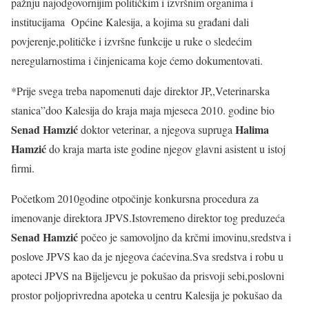
pažnju najodgovornijim političkim i izvršnim organima i
institucijama Općine Kalesija, a kojima su građani dali
povjerenje,političke i izvršne funkcije u ruke o sledećim
neregularnostima i činjenicama koje ćemo dokumentovati.
*Prije svega treba napomenuti daje direktor JP,,Veterinarska
stanica”doo Kalesija do kraja maja mjeseca 2010. godine bio
Senad Hamzić
Halima
doktor veterinar, a njegova supruga
Hamzić
do kraja marta iste godine njegov glavni asistent u istoj
firmi.
Početkom 2010godine otpočinje konkursna procedura za
imenovanje direktora JPVS.Istovremeno direktor tog preduzeća
Senad Hamzić
počeo je samovoljno da krčmi imovinu,sredstva i
poslove JPVS kao da je njegova ćaćevina.Sva sredstva i robu u
apoteci JPVS na Bijeljevcu je pokušao da prisvoji sebi,poslovni
prostor poljoprivredna apoteka u centru Kalesija je pokušao da