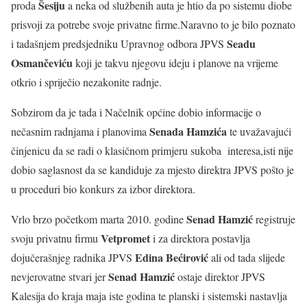
Šesiju
proda
a neka od službenih auta je htio da po sistemu diobe
prisvoji za potrebe svoje privatne firme.Naravno to je bilo poznato
Seadu
i tadašnjem predsjedniku Upravnog odbora JPVS
Osmančeviću
koji je takvu njegovu ideju i planove na vrijeme
otkrio i spriječio nezakonite radnje.
Sobzirom da je tada i Načelnik općine dobio informacije o
Senada Hamzića
nečasnim radnjama i planovima
te uvažavajući
činjenicu da se radi o klasičnom primjeru sukoba interesa,isti nije
dobio saglasnost da se kandiduje za mjesto direktra JPVS pošto je
u proceduri bio konkurs za izbor direktora.
Senad Hamzić
Vrlo brzo početkom marta 2010. godine
registruje
Vetpromet
svoju privatnu firmu
i za direktora postavlja
Edina Bećirović
dojučerašnjeg radnika JPVS
ali od tada slijede
Senad Hamzić
nevjerovatne stvari jer
ostaje direktor JPVS
Kalesija do kraja maja iste godina te planski i sistemski nastavlja