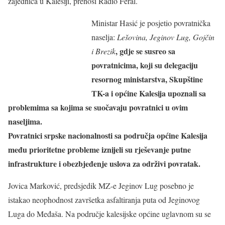
zajednica u Kalesiji, prenosi Radio Feral.
Ministar Hasić je posjetio povratnička
naselja:
Lešovina, Jeginov Lug, Gojčin
, gdje se susreo sa
i Brezik
povratnicima, koji su delegaciju
resornog ministarstva, Skupštine
TK-a i općine Kalesija upoznali sa
problemima sa kojima se suočavaju povratnici u ovim
naseljima.
Povratnici srpske nacionalnosti sa područja općine Kalesija
među prioritetne probleme iznijeli su rješevanje putne
infrastrukture i obezbjeđenje uslova za održivi povratak.
Jovica Marković, predsjedik MZ-e Jeginov Lug posebno je
istakao neophodnost završetka asfaltiranja puta od Jeginovog
Luga do Međaša. Na područje kalesijske općine uglavnom su se