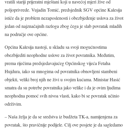
vratili stariji prijeratni mještani koji u navećoj mjeri žive od
poljoprivrede. Vujadin Tomić, predsjednik SGV općine Kalesija
ističe da je problem nezaposlenosti i obezbjeđenje uslova za život
jedan od najznačajnih razloga zbog čega je slab povratak mladih
na područje ove općine.
Općina Kalesija nastoji, u skladu sa svoji mogućnostima
obezbijediti neophodne uslove za život povratnika. Međutim,
prema riječima predsjedavajućeg Općinskog vijeća Fetaha
Hujdura, iako su mnogima od povratnika obnovljeni stambeni
objekti, veliki broj njih ne živi u svojim kućama. Ministar Hasić
smatra da su potrebe povratnika jako velike i da je ovim ljudima
neophodna pomoć svih nivoa vlasti, kako bi se povratak učinio
održivim.
– Naša želja je da se sredstva iz budžeta TK-a, namijenjena za
povratak, što pravičnije podijele. Cilj ove posjete je da sagledamo