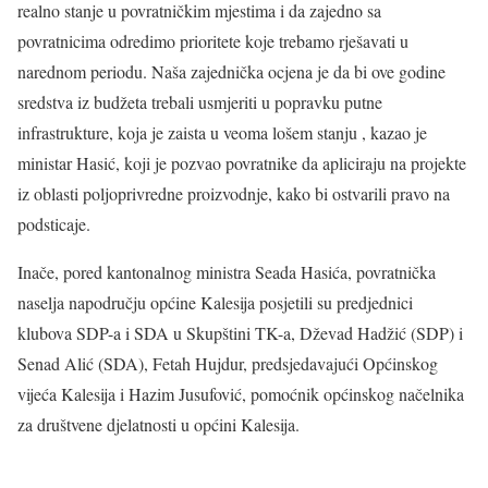
realno stanje u povratničkim mjestima i da zajedno sa
povratnicima odredimo prioritete koje trebamo rješavati u
narednom periodu. Naša zajednička ocjena je da bi ove godine
sredstva iz budžeta trebali usmjeriti u popravku putne
infrastrukture, koja je zaista u veoma lošem stanju , kazao je
ministar Hasić, koji je pozvao povratnike da apliciraju na projekte
iz oblasti poljoprivredne proizvodnje, kako bi ostvarili pravo na
podsticaje.
Inače, pored kantonalnog ministra Seada Hasića, povratnička
naselja napodručju općine Kalesija posjetili su predjednici
klubova SDP-a i SDA u Skupštini TK-a, Dževad Hadžić (SDP) i
Senad Alić (SDA), Fetah Hujdur, predsjedavajući Općinskog
vijeća Kalesija i Hazim Jusufović, pomoćnik općinskog načelnika
za društvene djelatnosti u općini Kalesija.