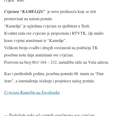
Cvjećara “KAMELIJA”
je novo preduzeća koje se želi
promovisati na našem portalu.
“Kamelija” je ugledana cvjećara sa sjedištem u Tuzli.
Kvalitet rada ove cvjećare je prepoznala i RTVTK, čiji studio
krase cvjetni aranžmani iz “Kamelije”.
Velikom broju svadbi i drugih svečanosti na području TK
posebnu notu daju aranžmani ove cvjećare.
Pozivom na broj 061/ 164 – 232, narudžba stiže na Vašu adresu.
Kao i prethodnih godina, posebna ponuda 08. marta za “Dan
žene”, a iznenađenja očekuju i posjetioce našeg portala.
Cvjećara Kamelija na Facebooku
— Pogledajte neke od cvjetnih aranžmana ove cvjećare…