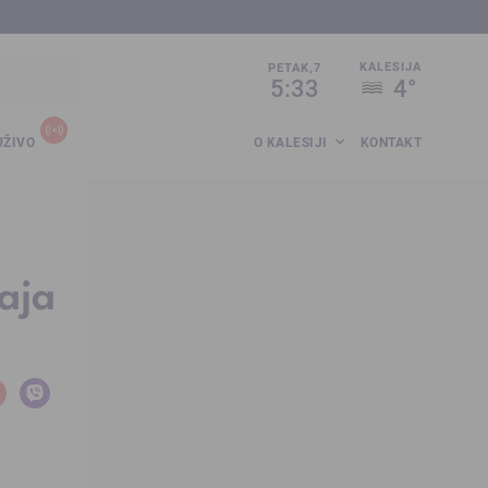
sija.co.ba
KALESIJA
PETAK,7
5:33
4°
UŽIVO
O KALESIJI
KONTAKT
aja