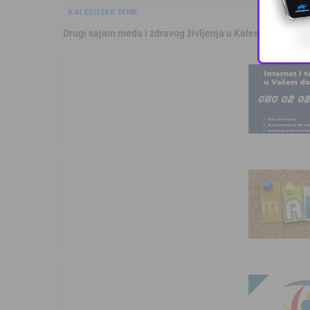
KALESIJSKE TEME
Drugi sajam meda i zdravog življenja u Kalesiji okupio pč