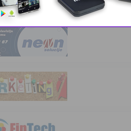
elare i lju …
This popup will close in:
10