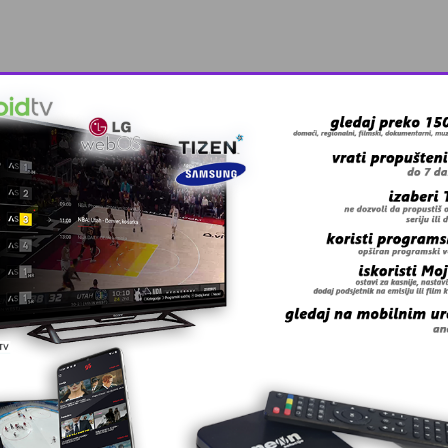
oz
rvenstvu u Parizu
otvara u S …