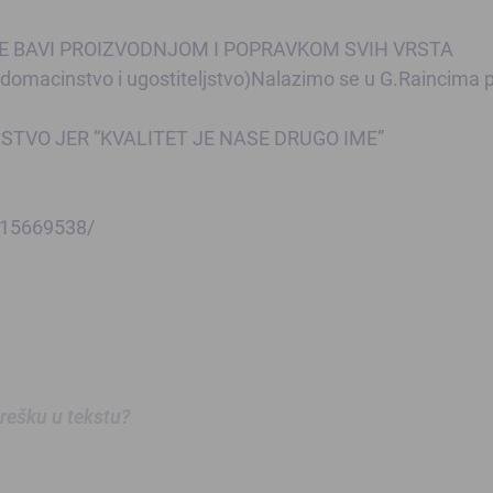
 SE BAVI PROIZVODNJOM I POPRAVKOM SVIH VRSTA
acinstvo i ugostiteljstvo)Nalazimo se u G.Raincima 
USTVO JER “KVALITET JE NASE DRUGO IME”
115669538/
 grešku u tekstu?