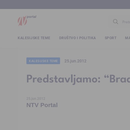
www.ntv.
KALESIJSKE TEME
DRUŠTVO I POLITIKA
SPORT
MA
25.jun.2012
KALESIJSKE TEME
Predstavljamo: “Bra
25.jun.2012
NTV Portal