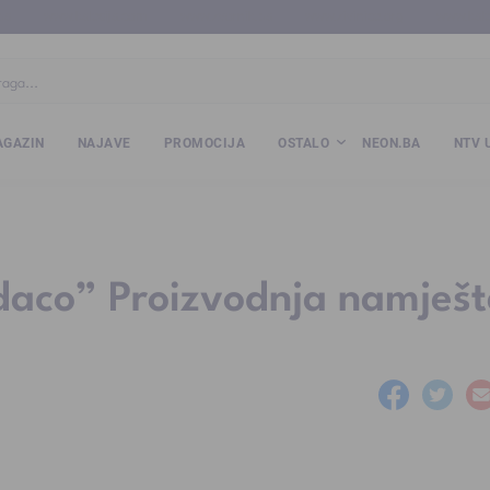
ba
www.kalesija.com
www.zvornik.ba
www.zivinice.org
www.kale
GAZIN
NAJAVE
PROMOCIJA
OSTALO
NEON.BA
NTV 
daco” Proizvodnja namješt