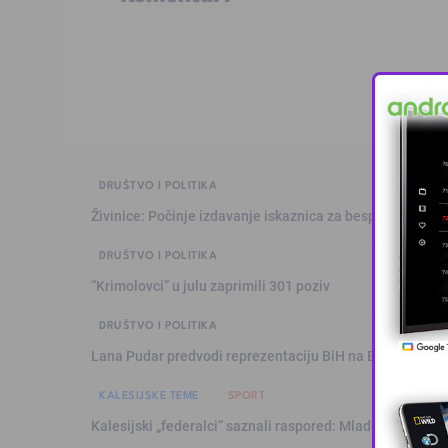
DRUŠTVO I POLITIKA
Živinice: Počinje izdavanje iskaznica za besplatan prev
DRUŠTVO I POLITIKA
“Krimolovci” u julu zaprimili 301 poziv
DRUŠTVO I POLITIKA
Lana Pudar predvodi reprezentaciju BiH na Evropskom p
KALESIJSKE TEME
SPORT
Kalesijski „federalci“ saznali raspored: Mladost sezonu 