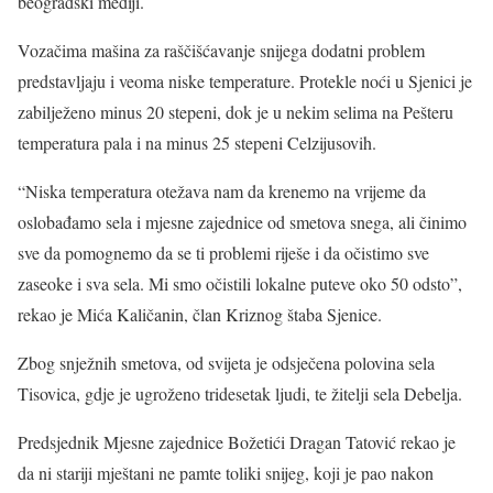
beogradski mediji.
Vozačima mašina za raščišćavanje snijega dodatni problem
predstavljaju i veoma niske temperature. Protekle noći u Sjenici je
zabilježeno minus 20 stepeni, dok je u nekim selima na Pešteru
temperatura pala i na minus 25 stepeni Celzijusovih.
“Niska temperatura otežava nam da krenemo na vrijeme da
oslobađamo sela i mjesne zajednice od smetova snega, ali činimo
sve da pomognemo da se ti problemi riješe i da očistimo sve
zaseoke i sva sela. Mi smo očistili lokalne puteve oko 50 odsto”,
rekao je Mića Kaličanin, član Kriznog štaba Sjenice.
Zbog snježnih smetova, od svijeta je odsječena polovina sela
Tisovica, gdje je ugroženo tridesetak ljudi, te žitelji sela Debelja.
Predsjednik Mjesne zajednice Božetići Dragan Tatović rekao je
da ni stariji mještani ne pamte toliki snijeg, koji je pao nakon