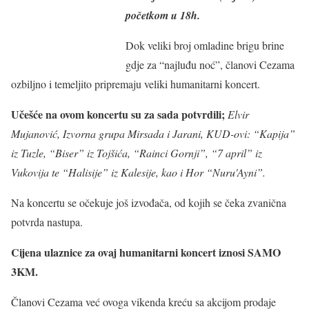
početkom u 18h.
Dok veliki broj omladine brigu brine
gdje za “najluđu noć”, članovi Cezama
ozbiljno i temeljito pripremaju veliki humanitarni koncert.
Učešće na ovom koncertu su za sada potvrdili;
Elvir
Mujanović, Izvorna grupa Mirsada i Jarani, KUD-ovi: “Kapija”
iz Tuzle, “Biser” iz Tojšića, “Rainci Gornji”, “7 april” iz
Vukovija te “Halisije” iz Kalesije, kao i Hor “Nuru'Ayni”.
Na koncertu se očekuje još izvođača, od kojih se čeka zvanična
potvrda nastupa.
Cijena ulaznice za ovaj humanitarni koncert iznosi SAMO
3KM.
Članovi Cezama već ovoga vikenda kreću sa akcijom prodaje