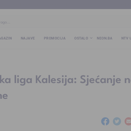
ba
www.kalesija.com
www.zvornik.ba
www.zivinice.org
www.kale
GAZIN
NAJAVE
PROMOCIJA
OSTALO
NEON.BA
NTV 
 liga Kalesija: Sjećanje 
ne