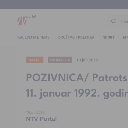
www.ntv.
KALESIJSKE TEME
DRUŠTVO I POLITIKA
SPORT
MA
10.jan.2012
NAJAVE
PROMOCIJA
POZIVNICA/ Patrotska
11. januar 1992. godi
10.jan.2012
NTV Portal