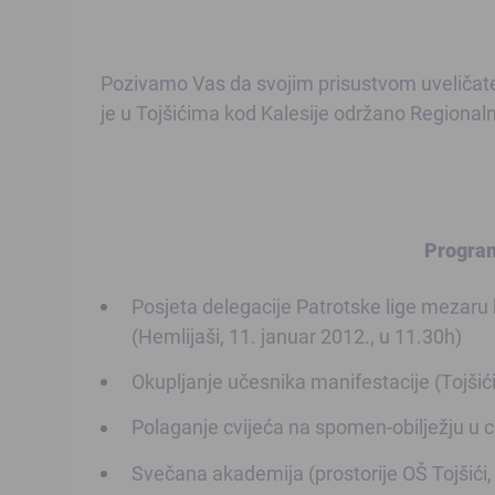
Pozivamo Vas da svojim prisustvom uveličate 
je u Tojšićima kod Kalesije održano Regional
Program
Posjeta delegacije Patrotske lige mezaru
(Hemlijaši, 11. januar 2012., u 11.30h)
Okupljanje učesnika manifestacije (Tojšići
Polaganje cvijeća na spomen-obilježju u c
Svečana akademija (prostorije OŠ Tojšići,