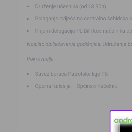
Druženje učesnika (od 13.30h)
Polaganje cvijeća na centralno šehidsko s
Prijem delegacije PL BiH kod načelnika op
Nosilac obilježavanja godišnjice:
Udruženje bor
Pokrovitelji:
Savez boraca Patrotske lige TK
Općina Kalesija – Općinski načelnik