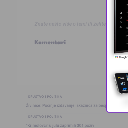
Znate nešto više o temi ili želite prijaviti
Komentari
DRUŠTVO I POLITIKA
Živinice: Počinje izdavanje iskaznica za besplatan prev
DRUŠTVO I POLITIKA
“Krimolovci” u julu zaprimili 301 poziv