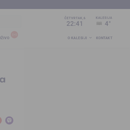
sija.co.ba
KALESIJA
ČETVRTAK,6
22:41
4°
UŽIVO
O KALESIJI
KONTAKT
na