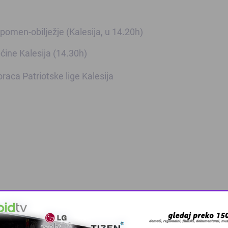
pomen-obilježje (Kalesija, u 14.20h)
ćine Kalesija (14.30h)
aca Patriotske lige Kalesija
Pratite
Kalesija Online na Fa