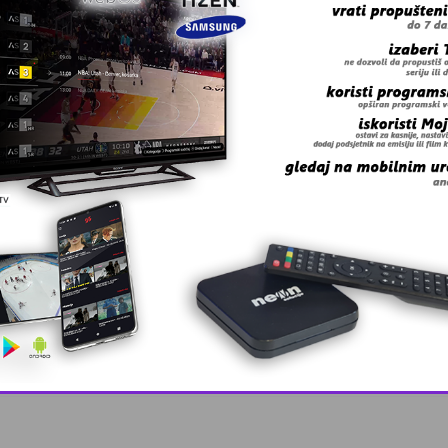
 grešku u tekstu?
oz
This popup will close in:
9