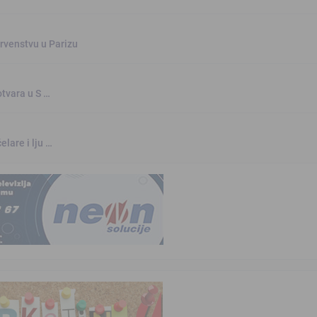
rvenstvu u Parizu
otvara u S …
elare i lju …