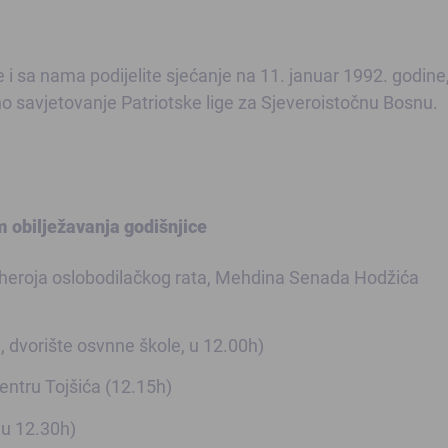
i sa nama podijelite sjećanje na 11. januar 1992. godine
no savjetovanje Patriotske lige za Sjeveroistočnu Bosnu.
 obilježavanja godišnjice
 heroja oslobodilačkog rata, Mehdina Senada Hodžića
, dvorište osvnne škole, u 12.00h)
entru Tojšića (12.15h)
 u 12.30h)