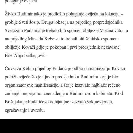
polaganje cvijeća.
Živko Budimir tako je predložio polaganje cvijeća na lokaciju –
groblje Sveti Josip. Druga lokacija na prijedlog potpredsjednika
Svetozara Pudarića je trebalo biti spomen obilježje Vječna vatra, a
na prijedlog Mirsada Kebe su to trebali biti šehidsko spomen
obilježje Kovači gdje je pokopan i prvi predsjednik nezavisne
BiH Alija Izetbegović.
Čuvši za Kebin prijedlog Pudarić je odbio da na mezarju Kovači
položi cvijeće što je i javio predsjedniku Budimiru koji je bio
organizator ove manifestacije, a što je izazvalo najblaže rečeno
čuđenje i neprijatno iznenađenje u Budimirovom kabinetu. Kod
Bošnjaka je Pudarićevo odbijanjne izazvalo šok,nevjericu,
zgražavanje i uvredu.