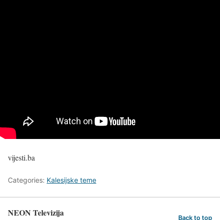
vijesti.ba
Categories:
Kalesijske teme
NEON Televizija
Back to top