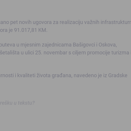
sano pet novih ugovora za realizaciju važnih infrastruktur
vora je 91.017,81 KM.
e puteva u mjesnim zajednicama Bašigovci i Oskova,
šetališta u ulici 25. novembar s ciljem promocije turizma 
urnosti i kvaliteti života građana, navedeno je iz Gradske
 grešku u tekstu?