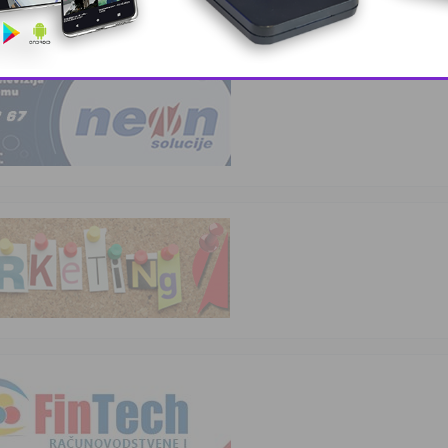
 – BingoL …
This popup will close in:
10