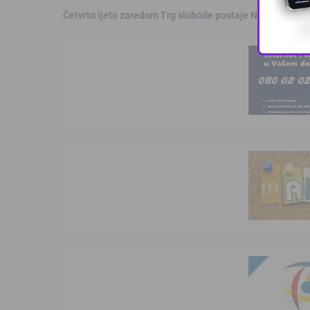
Četvrto ljeto zaredom Trg slobode postaje Naše mjesto