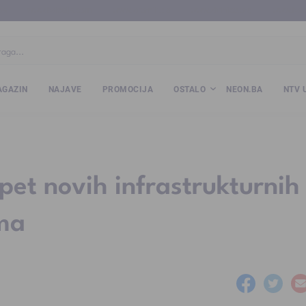
ba
www.kalesija.com
www.zvornik.ba
www.zivinice.org
www.kale
GAZIN
NAJAVE
PROMOCIJA
OSTALO
NEON.BA
NTV 
pet novih infrastrukturnih
ama