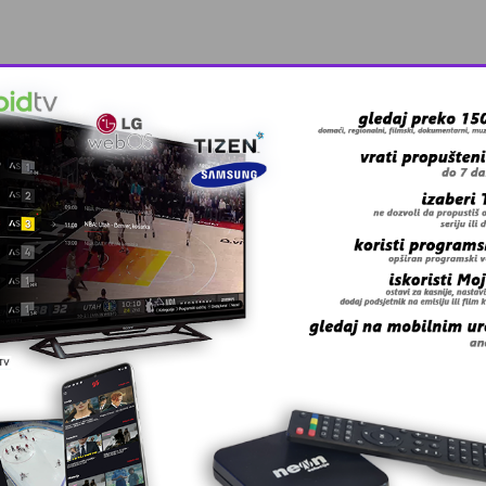
anskog kanton …
skovi i grmljav …
a
kvalifikovanih …