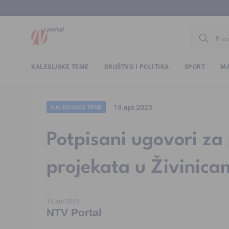
www.ntv.
KALESIJSKE TEME
DRUŠTVO I POLITIKA
SPORT
MA
19.apr.2025
KALESIJSKE TEME
Potpisani ugovori za 
projekata u Živinic
19.apr.2025
NTV Portal