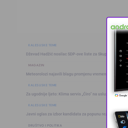
KALESIJSKE TEME
Dževad Hadžić nosilac SDP-ove liste za Skupštinu Tuzl
MAGAZIN
Meteorolozi najavili blagu promjenu vremena: Sutra plju
KALESIJSKE TEME
Za ugodnije ljeto: Klima servis „Ćiro“ na usluzi građanim
KALESIJSKE TEME
Javni oglas za izbor kandidata za popunu rezervne liste 
DRUŠTVO I POLITIKA