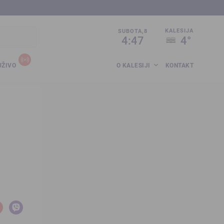
sija.co.ba
KALESIJA
SUBOTA,8
4:47
4°
UŽIVO
O KALESIJI
KONTAKT