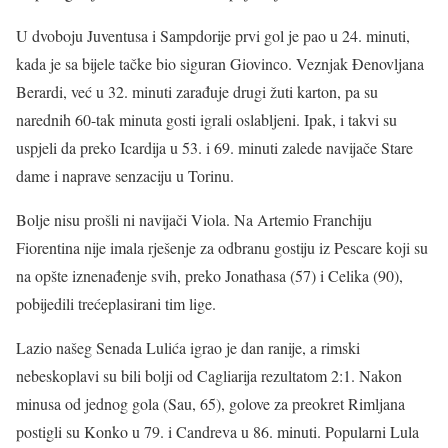
U dvoboju Juventusa i Sampdorije prvi gol je pao u 24. minuti,
kada je sa bijele tačke bio siguran Giovinco. Veznjak Đenovljana
Berardi, već u 32. minuti zarađuje drugi žuti karton, pa su
narednih 60-tak minuta gosti igrali oslabljeni. Ipak, i takvi su
uspjeli da preko Icardija u 53. i 69. minuti zalede navijače Stare
dame i naprave senzaciju u Torinu.
Bolje nisu prošli ni navijači Viola. Na Artemio Franchiju
Fiorentina nije imala rješenje za odbranu gostiju iz Pescare koji su
na opšte iznenađenje svih, preko Jonathasa (57) i Celika (90),
pobijedili trećeplasirani tim lige.
Lazio našeg Senada Lulića igrao je dan ranije, a rimski
nebeskoplavi su bili bolji od Cagliarija rezultatom 2:1. Nakon
minusa od jednog gola (Sau, 65), golove za preokret Rimljana
postigli su Konko u 79. i Candreva u 86. minuti. Popularni Lula