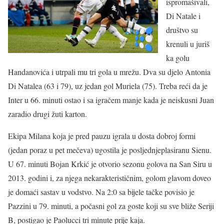
ispromašivali,
Di Natale i
društvo su
krenuli u juriš
ka golu
Handanovića i utrpali mu tri gola u mrežu. Dva su djelo Antonia
Di Natalea (63 i 79), uz jedan gol Muriela (75). Treba reći da je
Inter u 66. minuti ostao i sa igračem manje kada je neiskusni Juan
zaradio drugi žuti karton.
Ekipa Milana koja je pred pauzu igrala u dosta dobroj formi
(jedan poraz u pet mečeva) ugostila je posljednjeplasiranu Sienu.
U 67. minuti Bojan Krkić je otvorio sezonu golova na San Siru u
2013. godini i, za njega nekarakterističnim, golom glavom doveo
je domaći sastav u vodstvo. Na 2:0 sa bijele tačke povisio je
Pazzini u 79. minuti, a počasni gol za goste koji su sve bliže Seriji
B, postigao je Paolucci tri minute prije kaja.