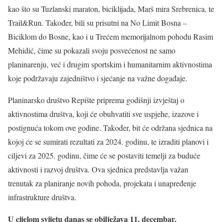
kao što su Tuzlanski maraton, biciklijada, Marš mira Srebrenica, te
Trail&Run. Također, bili su prisutni na No Limit Bosna –
Biciklom do Bosne, kao i u Trećem memorijalnom pohodu Rasim
Mehidić, čime su pokazali svoju posvećenost ne samo
planinarenju, već i drugim sportskim i humanitarnim aktivnostima
koje podržavaju zajedništvo i sjećanje na važne događaje.
Planinarsko društvo Repište priprema godišnji izvještaj o
aktivnostima društva, koji će obuhvatiti sve uspjehe, izazove i
postignuća tokom ove godine. Također, bit će održana sjednica na
kojoj će se sumirati rezultati za 2024. godinu, te izraditi planovi i
ciljevi za 2025. godinu, čime će se postaviti temelji za buduće
aktivnosti i razvoj društva. Ova sjednica predstavlja važan
trenutak za planiranje novih pohoda, projekata i unapređenje
infrastrukture društva.
U cijelom svijetu danas se obilježava 11. decembar,