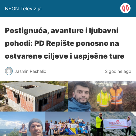
NEON Televizija
Postignuća, avanture i ljubavni
pohodi: PD Repište ponosno na
ostvarene ciljeve i uspješne ture
Jasmin Pashalic
2 godine ago