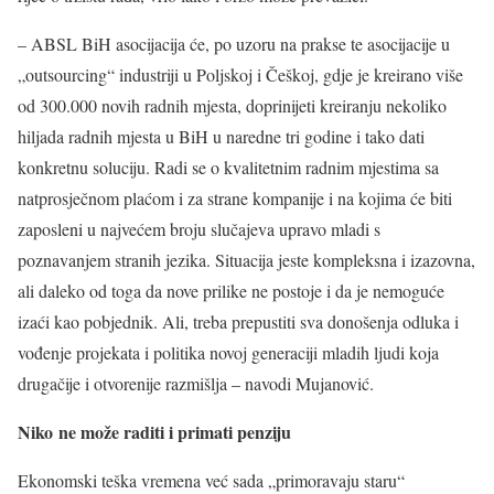
– ABSL BiH asocijacija će, po uzoru na prakse te asocijacije u
„outsourcing“ industriji u Poljskoj i Češkoj, gdje je kreirano više
od 300.000 novih radnih mjesta, doprinijeti kreiranju nekoliko
hiljada radnih mjesta u BiH u naredne tri godine i tako dati
konkretnu soluciju. Radi se o kvalitetnim radnim mjestima sa
natprosječnom plaćom i za strane kompanije i na kojima će biti
zaposleni u najvećem broju slučajeva upravo mladi s
poznavanjem stranih jezika. Situacija jeste kompleksna i izazovna,
ali daleko od toga da nove prilike ne postoje i da je nemoguće
izaći kao pobjednik. Ali, treba prepustiti sva donošenja odluka i
vođenje projekata i politika novoj generaciji mladih ljudi koja
drugačije i otvorenije razmišlja – navodi Mujanović.
Niko ne može raditi i primati penziju
Ekonomski teška vremena već sada „primoravaju staru“