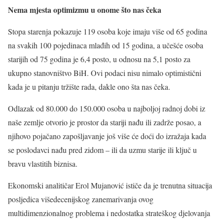
Nema mjesta optimizmu u onome što nas čeka
Stopa starenja pokazuje 119 osoba koje imaju više od 65 godina
na svakih 100 pojedinaca mlađih od 15 godina, a učešće osoba
starijih od 75 godina je 6,4 posto, u odnosu na 5,1 posto za
ukupno stanovništvo BiH. Ovi podaci nisu nimalo optimistični
kada je u pitanju tržište rada, dakle ono šta nas čeka.
Odlazak od 80.000 do 150.000 osoba u najboljoj radnoj dobi iz
naše zemlje otvorio je prostor da stariji nađu ili zadrže posao, a
njihovo pojačano zapošljavanje još više će doći do izražaja kada
se poslodavci nađu pred zidom – ili da uzmu starije ili ključ u
bravu vlastitih biznisa.
Ekonomski analitičar Erol Mujanović ističe da je trenutna situacija
posljedica višedecenijskog zanemarivanja ovog
multidimenzionalnog problema i nedostatka strateškog djelovanja