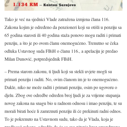
Tako je već na sjednici Vlade zatražena izmjena člana 116.
Zakona kojim je određeno da penzioneri koji su otišli u penziju sa
65 godina starosti ili 40 godina staža ponovo mogu raditi i primati
penziju, a što je po ovom članu onemogućeno. Trenutno se čeka
odluka Ustavnog suda FBiH o članu 116., a apelaciju je predao
Milan Dunović, potpredsjednik FBiH.
– Prema starom zakonu, ti ljudi koji su stekli uvjete mogli su
primati penziju i raditi. No, ovim članom im je to onemogućeno.
Dakle, niko ne može raditi i primati penziju, osim po ugovoru o
djelu. Zbog ove odredbe određen broj ljudi je za vrijeme stupanja
novog zakona na snagu bio u radnom odnosu i imao penziju, te su
morali birati hoće li zamrznuti penziju ili će prekinuti radni odnos.
To je pokrenuto na Ustavnom sudu, tako da je Vlada, koja je
predlagač zakona, odredila da će se ovo pitanje kroz amandmane