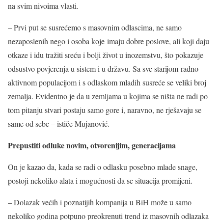
na svim nivoima vlasti.
– Prvi put se susrećemo s masovnim odlascima, ne samo
nezaposlenih nego i osoba koje imaju dobre poslove, ali koji daju
otkaze i idu tražiti sreću i bolji život u inozemstvu, što pokazuje
odsustvo povjerenja u sistem i u državu. Sa sve starijom radno
aktivnom populacijom i s odlaskom mladih susreće se veliki broj
zemalja. Evidentno je da u zemljama u kojima se ništa ne radi po
tom pitanju stvari postaju samo gore i, naravno, ne rješavaju se
same od sebe – ističe Mujanović.
Prepustiti odluke novim, otvorenijim, generacijama
On je kazao da, kada se radi o odlasku posebno mlade snage,
postoji nekoliko alata i mogućnosti da se situacija promijeni.
– Dolazak većih i poznatijih kompanija u BiH može u samo
nekoliko godina potpuno preokrenuti trend iz masovnih odlazaka