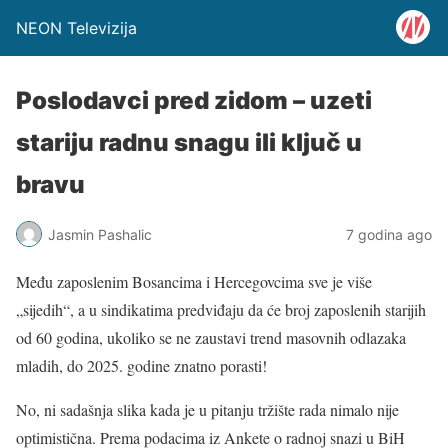
NEON Televizija
Poslodavci pred zidom – uzeti
stariju radnu snagu ili ključ u
bravu
Jasmin Pashalic
7 godina ago
Među zaposlenim Bosancima i Hercegovcima sve je više
„sijedih“, a u sindikatima predviđaju da će broj zaposlenih starijih
od 60 godina, ukoliko se ne zaustavi trend masovnih odlazaka
mladih, do 2025. godine znatno porasti!
No, ni sadašnja slika kada je u pitanju tržište rada nimalo nije
optimistična. Prema podacima iz Ankete o radnoj snazi u BiH