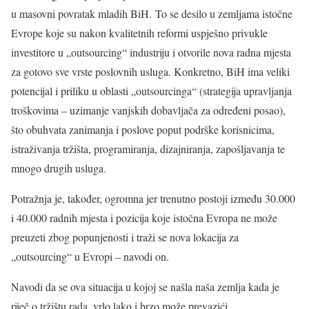
u masovni povratak mladih BiH. To se desilo u zemljama istočne
Evrope koje su nakon kvalitetnih reformi uspješno privukle
investitore u „outsourcing“ industriju i otvorile nova radna mjesta
za gotovo sve vrste poslovnih usluga. Konkretno, BiH ima veliki
potencijal i priliku u oblasti „outsourcinga“ (strategija upravljanja
troškovima – uzimanje vanjskih dobavljača za određeni posao),
što obuhvata zanimanja i poslove poput podrške korisnicima,
istraživanja tržišta, programiranja, dizajniranja, zapošljavanja te
mnogo drugih usluga.
Potražnja je, također, ogromna jer trenutno postoji između 30.000
i 40.000 radnih mjesta i pozicija koje istočna Evropa ne može
preuzeti zbog popunjenosti i traži se nova lokacija za
„outsourcing“ u Evropi – navodi on.
Navodi da se ova situacija u kojoj se našla naša zemlja kada je
riječ o tržištu rada, vrlo lako i brzo može prevazići.