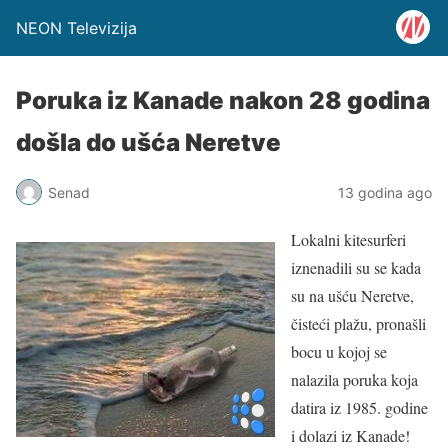
NEON Televizija
Poruka iz Kanade nakon 28 godina
došla do ušća Neretve
Senad
13 godina ago
Lokalni kitesurferi
iznenadili su se kada
su na ušću Neretve,
čisteći plažu, pronašli
bocu u kojoj se
nalazila poruka koja
datira iz 1985. godine
i dolazi iz Kanade!