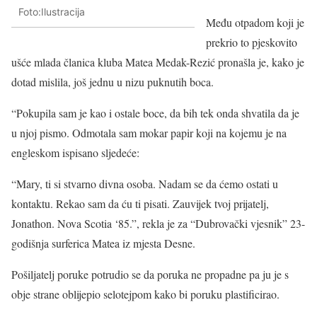
Foto:Ilustracija
Među otpadom koji je
prekrio to pjeskovito
ušće mlada članica kluba Matea Medak-Rezić pronašla je, kako je
dotad mislila, još jednu u nizu puknutih boca.
“Pokupila sam je kao i ostale boce, da bih tek onda shvatila da je
u njoj pismo. Odmotala sam mokar papir koji na kojemu je na
engleskom ispisano sljedeće:
“Mary, ti si stvarno divna osoba. Nadam se da ćemo ostati u
kontaktu. Rekao sam da ću ti pisati. Zauvijek tvoj prijatelj,
Jonathon. Nova Scotia ‘85.”, rekla je za “Dubrovački vjesnik” 23-
godišnja surferica Matea iz mjesta Desne.
Pošiljatelj poruke potrudio se da poruka ne propadne pa ju je s
obje strane oblijepio selotejpom kako bi poruku plastificirao.