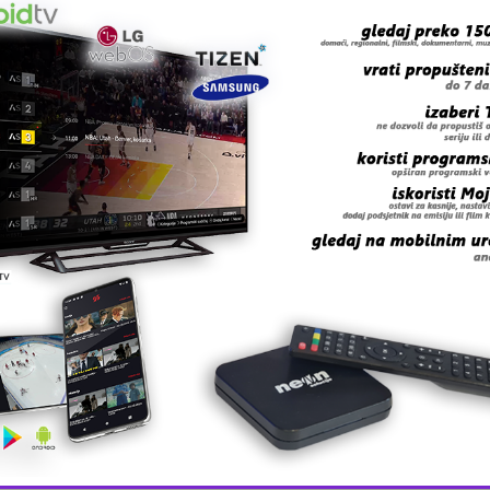
lvio Sa Pereira (Atletico M.).
o Moutinho (Porto), Miguel Veloso (Genoa), Raul Meirele
icael (Zaragoza).
y (Zenit), Hugo Almeida (Bešiktaš), Helder Postiga (Zar
o Quaresma (Bešiktaš).
 grešku u tekstu?