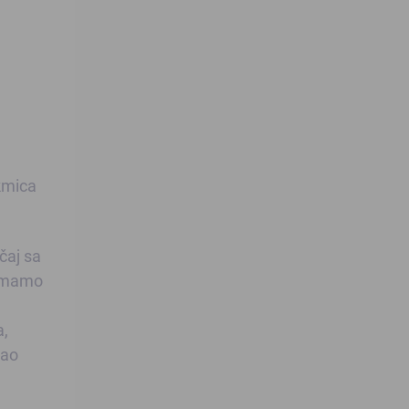
.
kmica
čaj sa
 imamo
a,
oao