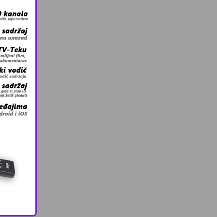
s
agoza),