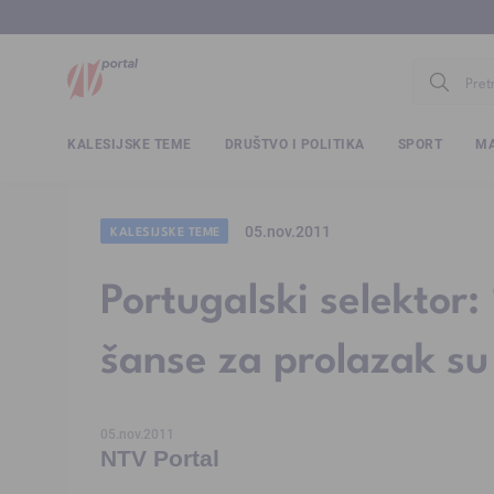
www.ntv.
KALESIJSKE TEME
DRUŠTVO I POLITIKA
SPORT
MA
05.nov.2011
KALESIJSKE TEME
Portugalski selektor:
šanse za prolazak s
05.nov.2011
NTV Portal