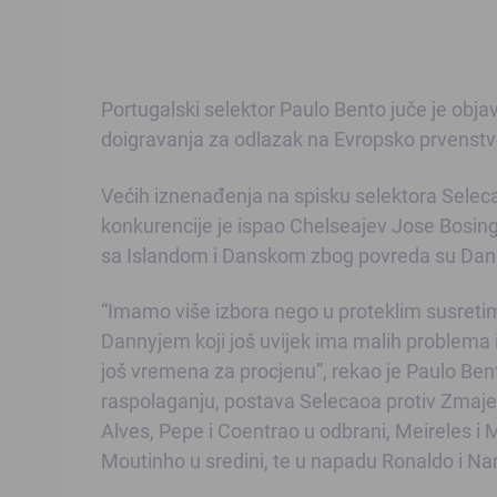
Portugalski selektor Paulo Bento juče je obja
doigravanja za odlazak na Evropsko prvenstvo
Većih iznenađenja na spisku selektora Selecao
konkurencije je ispao Chelseajev Jose Bosin
sa Islandom i Danskom zbog povreda su Dann
“Imamo više izbora nego u proteklim susretim
Dannyjem koji još uvijek ima malih problema
još vremena za procjenu”, rekao je Paulo Ben
raspolaganju, postava Selecaoa protiv Zmajeva
Alves, Pepe i Coentrao u odbrani, Meireles i 
Moutinho u sredini, te u napadu Ronaldo i Nani