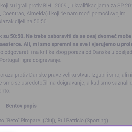
ji su igrali protiv BiH i 2009., u kvalifikacijama za SP 20
o, Coentrao, Almeida) i koji će nam moći pomoći svojim
lazak dijeli na 50:50.
ak su 50:50. Ne treba zaboraviti da se ovaj dvomeč može
anaesterce. Ali, mi smo spremni na sve i vjerujemo u pro
rao odgovarati i na kritike zbog poraza od Danske u poslj
Portugal i igra doigravanje.
raza protiv Danske prave veliku stvar. Izgubili smo, ali 
e smo se usredotočili na doigravanje, a kad smo saznali 
Bento.
Bentov popis
“Beto” Pimparel (Cluj), Rui Patricio (Sporting).
io Coentrao (Real M.), Sereno Fonseca (Köln), Joao Per