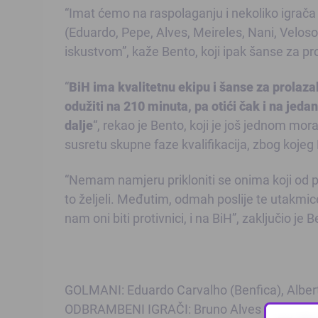
“Imat ćemo na raspolaganju i nekoliko igrača ko
(Eduardo, Pepe, Alves, Meireles, Nani, Velos
iskustvom”, kaže Bento, koji ipak šanse za pro
“
BiH ima kvalitetnu ekipu i šanse za prolaz
odužiti na 210 minuta, pa otići čak i na jed
dalje
“, rekao je Bento, koji je još jednom mo
susretu skupne faze kvalifikacija, zbog kojeg 
“Nemam namjeru prikloniti se onima koji od po
to željeli. Međutim, odmah poslije te utakmic
nam oni biti protivnici, i na BiH”, zaključio je 
GOLMANI: Eduardo Carvalho (Benfica), Alberto 
ODBRAMBENI IGRAČI: Bruno Alves (Zenit), Fab