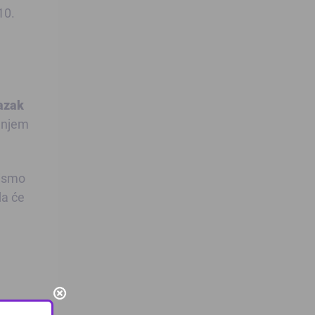
10.
lazak
ednjem
nismo
da će
eira