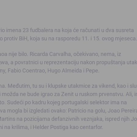
vio imena 23 fudbalera na koja će računati u dva susreta
 protiv BiH, koja su na rasporedu 11. i 15. ovog mjeseca
a nije bilo. Ricarda Carvalha, očekivano, nema, iz
gwa, a povratnici u reprezentaciju nakon propuštanja uta
y, Fabio Coentrao, Hugo Almeida i Pepe.
a. Međutim, tu su i klupske utakmice za vikend, kao i slu
 i možda ne bude igrao za Zenit u ruskom prvenstvu. Ali,
to. Sudeći po kadru kojeg portugalski selektor ima na
 mogla bi izgledati ovako: Patricio na golu, Joao Pereir
Martins na pozicijama defanzivnih veznjaka, ispred njih J
 na krilima, i Helder Postiga kao centarfor.