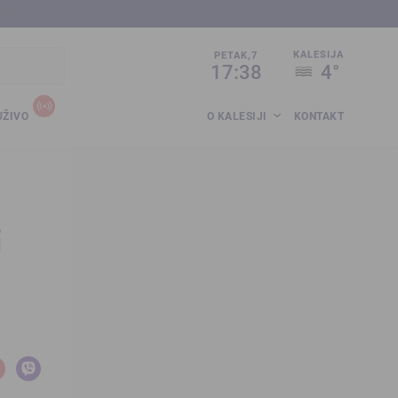
sija.co.ba
KALESIJA
PETAK,7
17:38
4°
UŽIVO
O KALESIJI
KONTAKT
i