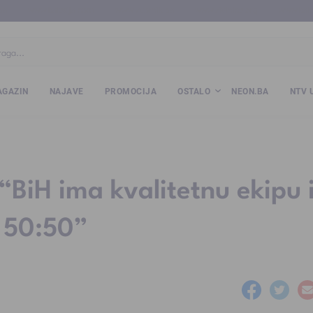
ba
www.kalesija.com
www.zvornik.ba
www.zivinice.org
www.kale
GAZIN
NAJAVE
PROMOCIJA
OSTALO
NEON.BA
NTV 
 “BiH ima kvalitetnu ekipu 
u 50:50”