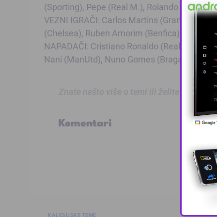
(Sporting), Pepe (Real M.), Rolando (Porto), Si
VEZNI IGRAČI: Carlos Martins (Granada), Joa
(Chelsea), Ruben Amorim (Benfica), Ruben M
NAPADAČI: Cristiano Ronaldo (Real M.), Dann
Nani (ManUtd), Nuno Gomes (Braga), Ricard
Znate nešto više o temi ili želite prijaviti
Komentari
KALESIJSKE TEME