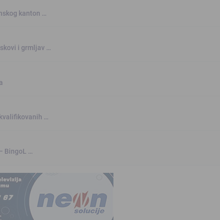
This popup will close in:
10
anskog kanton …
skovi i grmljav …
a
kvalifikovanih …
 – BingoL …