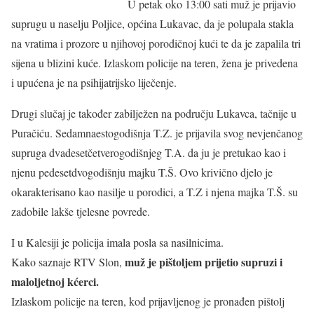
U petak oko 13:00 sati muž je prijavio
suprugu u naselju Poljice, općina Lukavac, da je polupala stakla
na vratima i prozore u njihovoj porodičnoj kući te da je zapalila tri
sijena u blizini kuće. Izlaskom policije na teren, žena je privedena
i upućena je na psihijatrijsko liječenje.
Drugi slučaj je također zabilježen na području Lukavca, tačnije u
Puračiću. Sedamnaestogodišnja T.Z. je prijavila svog nevjenčanog
supruga dvadesetčetverogodišnjeg T.A. da ju je pretukao kao i
njenu pedesetdvogodišnju majku T.Š. Ovo krivično djelo je
okarakterisano kao nasilje u porodici, a T.Z i njena majka T.Š. su
zadobile lakše tjelesne povrede.
I u Kalesiji je policija imala posla sa nasilnicima.
muž je pištoljem prijetio supruzi i
Kako saznaje RTV Slon,
maloljetnoj kćerci.
Izlaskom policije na teren, kod prijavljenog je pronađen pištolj