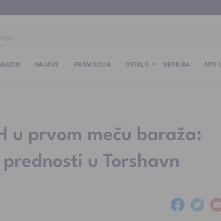
ba
www.kalesija.com
www.zvornik.ba
www.zivinice.org
www.kale
GAZIN
NAJAVE
PROMOCIJA
OSTALO
NEON.BA
NTV 
H u prvom meču baraža:
 prednosti u Torshavn