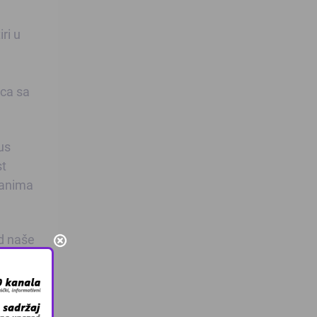
ri u
rca sa
us
st
ranima
d naše
.