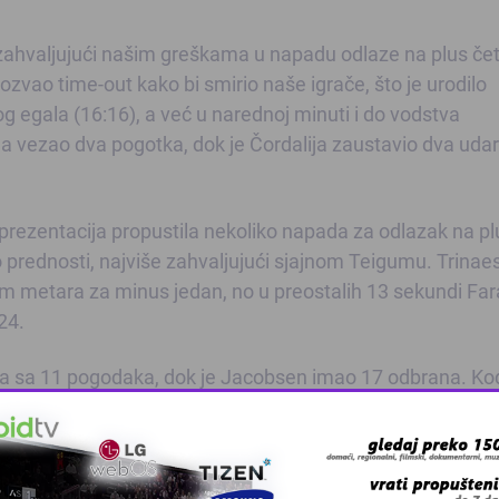
 zahvaljujući našim greškama u napadu odlaze na plus četi
ozvao time-out kako bi smirio naše igrače, što je urodilo
og egalа (16:16), a već u narednoj minuti i do vodstva
ma vezao dva pogotka, dok je Čordalija zaustavio dva uda
reprezentacija propustila nekoliko napada za odlazak na pl
 prednosti, najviše zahvaljujući sjajnom Teigumu. Trinae
am metara za minus jedan, no u preostalih 13 sekundi Fa
24.
a sa 11 pogodaka, dok je Jacobsen imao 17 odbrana. Ko
a. Radić je upisao sedam, a Čordalija četiri intervencije
 na Farskim Ostrvima.