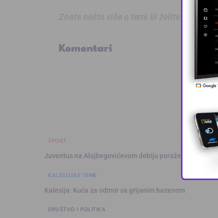
Znate nešto više o temi ili želite prijaviti
Komentari
SPORT
Juventus na Alajbegovićevom debiju poražen od Intera,
KALESIJSKE TEME
Kalesija: Kuća za odmor sa grijanim bazenom
DRUŠTVO I POLITIKA