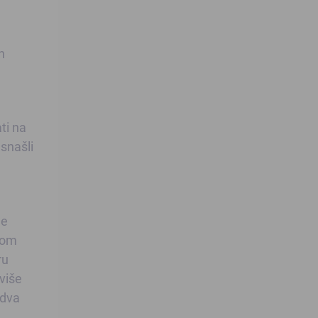
h
ti na
 snašli
a
je
vom
ru
više
 dva