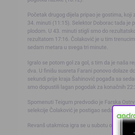
Početak drugog dijela pripao je gostima, koji
34. minuti (11:15). Selektor Doborac tada je p
plodom. U 43. minuti stigli smo do rezultatsk
rezultatom 17:16. Čolaković je u tim trenuci
sedam metara u svega tri minute.
Igralo se potom gol za gol, s tim da je naša 
dva. U finišu susreta Farani ponovo dolaze do
sekundi prije kraja Šahinović pogađa sa sed
smo dopustili lagan pogodak za konačnih 22:
Spomenuti Teigum predvodio je Farska Ostrv
selekcije Čolaković je postigao sedam pogodak
Revanš utakmica igra se u subotu od 20 sati