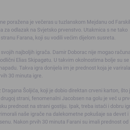
ne poražena je večeras u tuzlanskom Mejdanu od Farski
 za odlazak na Svjetsko prvenstvo. Utakmica s ne tako
stranu Farana, koji su vodili većim dijelom susreta.
 svojih najboljih igrača. Damir Doborac nije mogao računa
odlični Elias Skipagøtu. U takvim okolnostima bolje su se
 napadu. Takva igra donijela im je prednost koja je variral
vih 30 minuta igre.
Dragana Šoljića, koji je dobio direktan crveni karton, što 
 drugoj strani, fenomenalni Jacobsen na golu je već u pr
ku prednost na strani gostiju. Ipak, treba istaći i dobru ig
primorali naše igrače na dalekometne pokušaje sa devet i 
senu. Nakon prvih 30 minuta Farani su imali prednost od