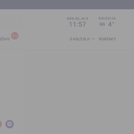
sija.co.ba
KALESIJA
NEDJELJA,9
11:57
4°
UŽIVO
O KALESIJI
KONTAKT