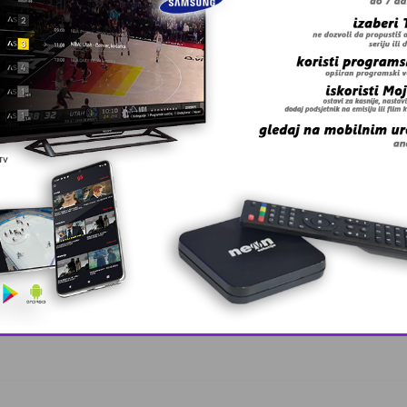
 grešku u tekstu?
 Zmaj učestvov …
This popup will close in:
10