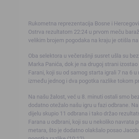
Rukometna reprezentacija Bosne i Hercegovi
Ostrva rezultatom 22:24 u prvom meču baraža
velikim brojem pogodaka na kraju je otišla na 
Oba selektora u večerašnji susret ušla su bez
Marka Panića, dok je na drugoj strani izostao 
Farani, koji su od samog starta igrali 7 na 6 u
između jednog i dva pogotka razlike tokom pr
Na našu žalost, već u 8. minuti ostali smo bez 
dodatno otežalo našu igru u fazi odbrane. Na
dijelu skupio 11 odbrana i tako držao rezultats
Farana u odbrani, koji su u nekoliko navrata 
metara, što je dodatno olakšalo posao Jacob
pogotka razlike (10:12).