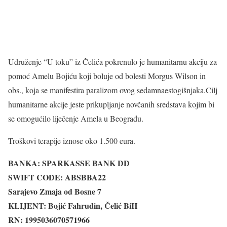
Udruženje “U toku” iz Čelića pokrenulo je humanitarnu akciju za
pomoć Amelu Bojiću koji boluje od bolesti Morgus Wilson in
obs., koja se manifestira paralizom ovog sedamnaestogišnjaka.Cilj
humanitarne akcije jeste prikupljanje novčanih sredstava kojim bi
se omogućilo liječenje Amela u Beogradu.
Troškovi terapije iznose oko 1.500 eura.
BANKA: SPARKASSE BANK DD
SWIFT CODE: ABSBBA22
Sarajevo Zmaja od Bosne 7
KLIJENT: Bojić Fahrudin, Čelić BiH
RN: 1995036070571966