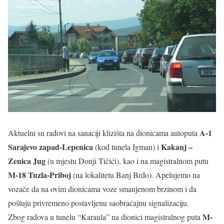
A-1
Aktuelni su radovi na sanaciji klizišta na dionicama autoputa
Sarajevo zapad-Lepenica
Kakanj –
(kod tunela Igman) i
Zenica Jug
(u mjestu Donji Tičići), kao i na magistralnom putu
M-18 Tuzla-Priboj
(na lokalitetu Banj Brdo). Apelujemo na
vozače da na ovim dionicama voze smanjenom brzinom i da
poštuju privremeno postavljenu saobraćajnu signalizaciju.
M-
Zbog radova u tunelu “Karaula” na dionici magistralnog puta