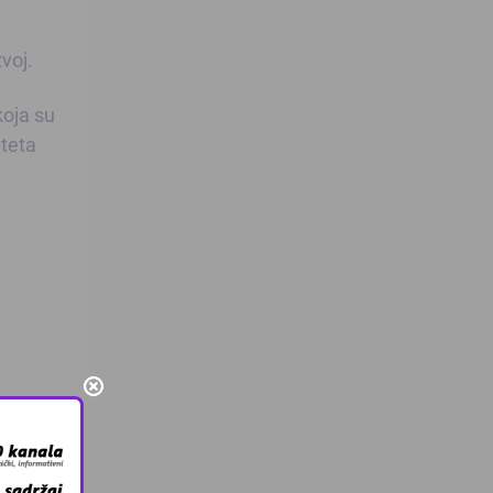
voj.
koja su
iteta
cebooku