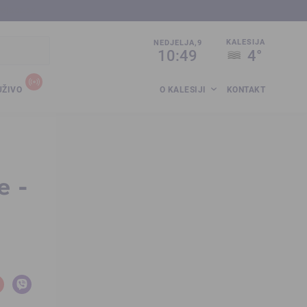
sija.co.ba
KALESIJA
NEDJELJA,9
10:49
4°
UŽIVO
O KALESIJI
KONTAKT
e -