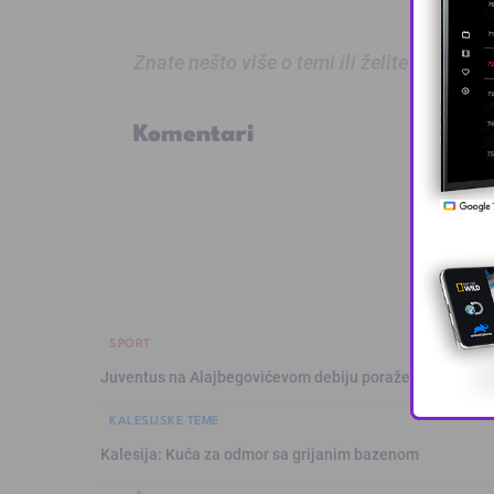
Znate nešto više o temi ili želite prijaviti
Komentari
SPORT
Juventus na Alajbegovićevom debiju poražen od Intera,
KALESIJSKE TEME
Kalesija: Kuća za odmor sa grijanim bazenom