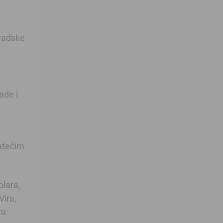
gradske
ade i
ratećim
olara,
Vira,
tu