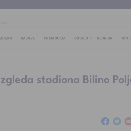
ba
www.kalesija.com
www.zvornik.ba
www.zivinice.org
www.kale
GAZIN
NAJAVE
PROMOCIJA
OSTALO
NEON.BA
NTV 
izgleda stadiona Bilino Polj