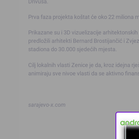
Drivuša.
Prva faza projekta koštat će oko 22 miliona ma
Prikazane su i 3D vizuelizacije arhitektonskih 
predložili arhitekti Bernard Brostijančić i Zv
stadiona do 30.000 sjedećih mjesta.
Cilj lokalnih vlasti Zenice je da, kroz idejna
animiraju sve nivoe vlasti da se aktivno finans
sarajevo-x.com