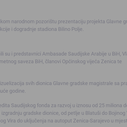
skom narodnom pozorištu prezentaciju projekta Glavne 
cije i dogradnje stadiona Bilino Polje.
ili su i predstavnici Ambasade Saudijske Arabije u BiH, Vl
etnog saveza BiH, članovi Općinskog vijeća Zenica te
izuelizacija svih dionica Glavne gradske magistrale sa p
iduće godine.
dita Saudijskog fonda za razvoj u iznosu od 25 miliona d
 izgradnju gradske dionice, od petlje u Blatuši do Bojinog 
jinog Vira do uključenja na autoput Zenica-Sarajevo u mjes