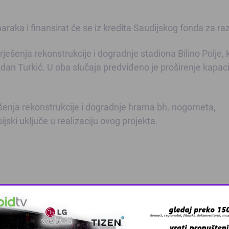
raka i finansirat će se iz kredita Saudijskog fonda za raz
rješenja rekonstrukcije i dogradnje stadiona Bilino Polje, 
jezdan Turkić. U oba slučaja predviđeno je proširenje kapac
 rješenja rekonstrukcije i dogradnje hrama bh. nogometa,
ijski uključe u realizaciju ovog projekta.
Pratite
Kalesija Online na Fa