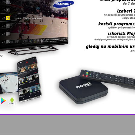
 grešku u tekstu?
 Zmaj učestvov …
This popup will close in:
10