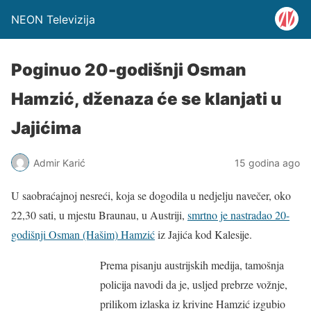
NEON Televizija
Poginuo 20-godišnji Osman
Hamzić, dženaza će se klanjati u
Jajićima
Admir Karić
15 godina ago
U saobraćajnoj nesreći, koja se dogodila u nedjelju navečer, oko
22,30 sati, u mjestu Braunau, u Austriji,
smrtno je nastradao 20-
godišnji Osman (Hašim) Hamzić
iz Jajića kod Kalesije.
Prema pisanju austrijskih medija, tamošnja
policija navodi da je, usljed prebrze vožnje,
prilikom izlaska iz krivine Hamzić izgubio