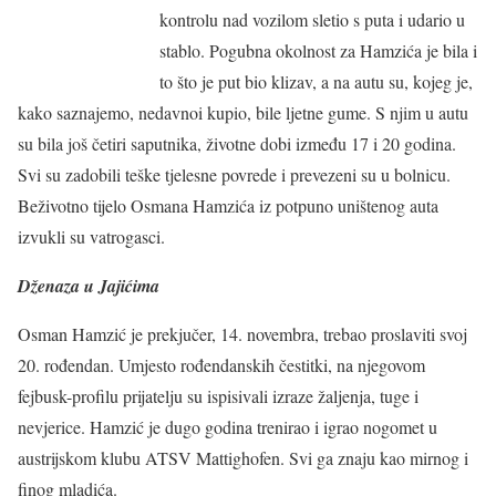
kontrolu nad vozilom sletio s puta i udario u
stablo. Pogubna okolnost za Hamzića je bila i
to što je put bio klizav, a na autu su, kojeg je,
kako saznajemo, nedavnoi kupio, bile ljetne gume. S njim u autu
su bila još četiri saputnika, životne dobi između 17 i 20 godina.
Svi su zadobili teške tjelesne povrede i prevezeni su u bolnicu.
Beživotno tijelo Osmana Hamzića iz potpuno uništenog auta
izvukli su vatrogasci.
Dženaza u Jajićima
Osman Hamzić je prekjučer, 14. novembra, trebao proslaviti svoj
20. rođendan. Umjesto rođendanskih čestitki, na njegovom
fejbusk-profilu prijatelju su ispisivali izraze žaljenja, tuge i
nevjerice. Hamzić je dugo godina trenirao i igrao nogomet u
austrijskom klubu ATSV Mattighofen. Svi ga znaju kao mirnog i
finog mladića.