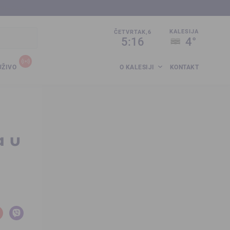
sija.co.ba
KALESIJA
ČETVRTAK,6
5:16
4°
UŽIVO
O KALESIJI
KONTAKT
a u