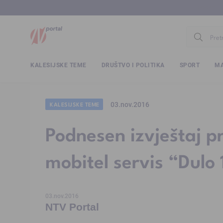
www.ntv.
KALESIJSKE TEME
DRUŠTVO I POLITIKA
SPORT
MA
03.nov.2016
KALESIJSKE TEME
Podnesen izvještaj pr
mobitel servis “Dulo 
03.nov.2016
NTV Portal