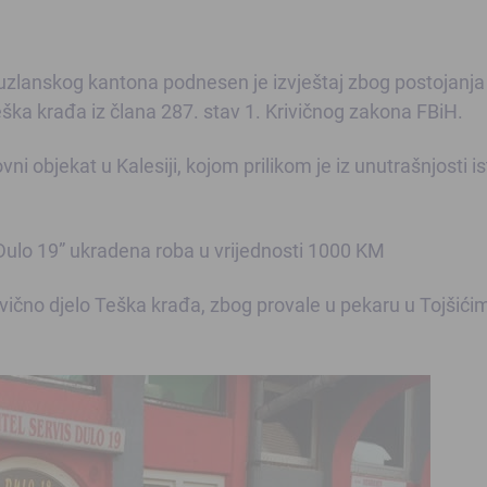
uzlanskog kantona podnesen je izvještaj zbog postojanja
eška krađa iz člana 287. stav 1. Krivičnog zakona FBiH.
vni objekat u Kalesiji, kojom prilikom je iz unutrašnjosti i
 “Dulo 19” ukradena roba u vrijednosti 1000 KM
rivično djelo Teška krađa, zbog provale u pekaru u Tojšići