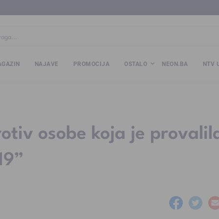
ba
www.kalesija.com
www.zvornik.ba
www.zivinice.org
www.kale
GAZIN
NAJAVE
PROMOCIJA
OSTALO
NEON.BA
NTV 
otiv osobe koja je provalil
19”