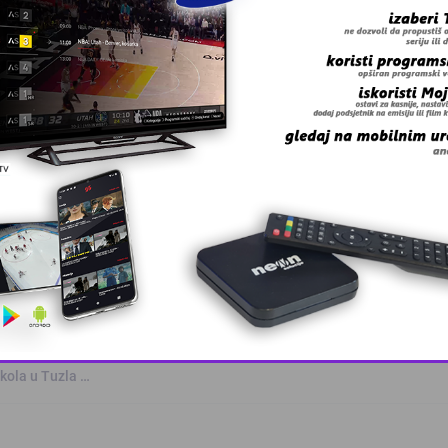
 grešku u tekstu?
trukturnih …
This popup will close in:
10
kola u Tuzla …