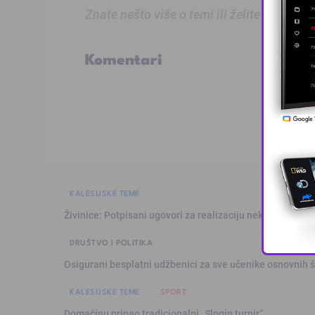
Znate nešto više o temi ili želite prijaviti
Komentari
KALESIJSKE TEME
Živinice: Potpisani ugovori za realizaciju nekoliko infras
DRUŠTVO I POLITIKA
Osigurani besplatni udžbenici za sve učenike osnovnih š
KALESIJSKE TEME
SPORT
Domaćinu pripao tradicionalni „Slogin turnir“