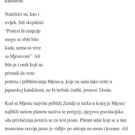
katastrofe.
Naučnici su, kao i
uvijek, bili skeptični:
“Potresi ili erupcije
mogu se zbiti bilo
kada, nema to veze
sa Mjesecom”. Ali
bilo je i onih koji su
priznali da veze
potresa i približavanja Mjeseca, koje su sada tako očite u
japanskoj kataklizmi, ne bi trebale čuditi, prenosi 24sata.
Kad se Mjesec najviše približi Zemlji (a tačka u kojoj je Mjesec
najbliži našem planetu naziva se perigej), njegova gravitacijska
sila privlačenja poveća se za šest posto. Plimni udar koji se u tim
trenucima razvija jasno je vidljiv po uticaju na mora i kceane. Ali