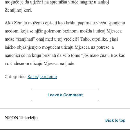
moguće je da utječe i na spremišta vruće magme u tankoj
Zemljinoj kori.
Ako Zemlju možemo opisati kao krhku papirnatu vreću ispunjenu
medom, koja se njiše golemom brzinom, možda i uticaj Mjeseca
može “zanjihati” onaj med u toj vrećici!? Tako, otprilike, glasi
laičko objašnjenje o mogućem uticaju Mjeseca na potrese, a
naučnici će na kraju priznati da se o tome “još malo zna”. Baš kao
i o čudesnom uticaju Mjeseca na ljude.
Categories:
Kalesijske teme
Leave a Comment
NEON Televizija
Back to top