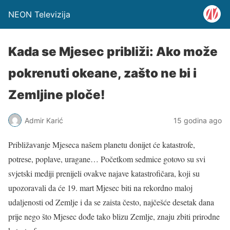
NEON Televizija
Kada se Mjesec približi: Ako može
pokrenuti okeane, zašto ne bi i
Zemljine ploče!
Admir Karić
15 godina ago
Približavanje Mjeseca našem planetu donijet će katastrofe,
potrese, poplave, uragane… Početkom sedmice gotovo su svi
svjetski mediji prenijeli ovakve najave katastrofičara, koji su
upozoravali da će 19. mart Mjesec biti na rekordno maloj
udaljenosti od Zemlje i da se zaista često, najčešće desetak dana
prije nego što Mjesec dođe tako blizu Zemlje, znaju zbiti prirodne