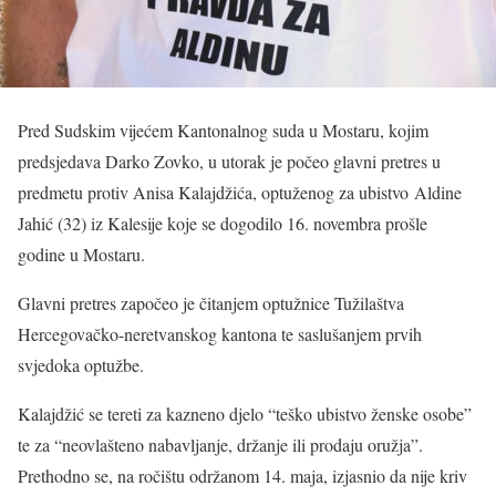
Pred Sudskim vijećem Kantonalnog suda u Mostaru, kojim
predsjedava Darko Zovko, u utorak je počeo glavni pretres u
predmetu protiv Anisa Kalajdžića, optuženog za ubistvo Aldine
Jahić (32) iz Kalesije koje se dogodilo 16. novembra prošle
godine u Mostaru.
Glavni pretres započeo je čitanjem optužnice Tužilaštva
Hercegovačko-neretvanskog kantona te saslušanjem prvih
svjedoka optužbe.
Kalajdžić se tereti za kazneno djelo “teško ubistvo ženske osobe”
te za “neovlašteno nabavljanje, držanje ili prodaju oružja”.
Prethodno se, na ročištu održanom 14. maja, izjasnio da nije kriv