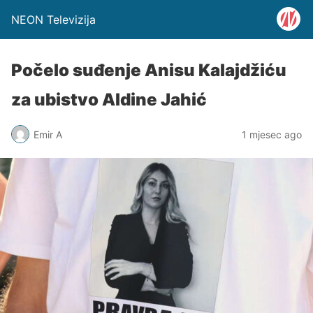
NEON Televizija
Počelo suđenje Anisu Kalajdžiću
za ubistvo Aldine Jahić
Emir A
1 mjesec ago