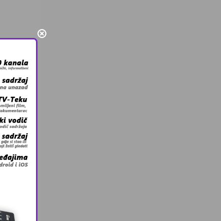
odično
la je
ije