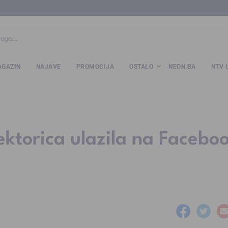
ba
www.kalesija.com
www.zvornik.ba
www.zivinice.org
www.kale
GAZIN
NAJAVE
PROMOCIJA
OSTALO
NEON.BA
NTV 
ektorica ulazila na Facebo