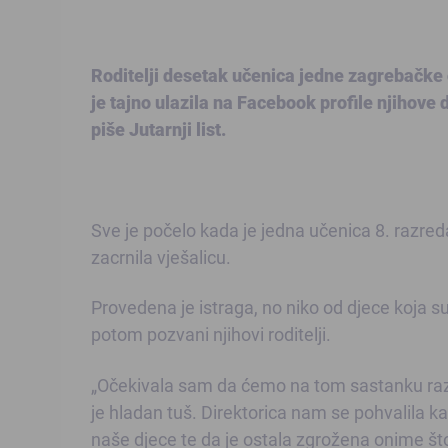
Roditelji desetak učenica jedne zagrebačke 
je tajno ulazila na Facebook profile njihove 
piše Jutarnji list.
Sve je počelo kada je jedna učenica 8. razre
zacrnila vješalicu.
Provedena je istraga, no niko od djece koja su 
potom pozvani njihovi roditelji.
„Očekivala sam da ćemo na tom sastanku razgo
je hladan tuš. Direktorica nam se pohvalila ka
naše djece te da je ostala zgrožena onime što