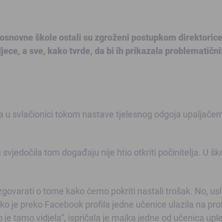
osnovne škole ostali su zgroženi postupkom direktorice
djece, a sve, kako tvrde, da bi ih prikazala problematičn
da u svlačionici tokom nastave tjelesnog odgoja upaljače
svjedočila tom događaju nije htio otkriti počinitelja. U šk
varati o tome kako ćemo pokriti nastali trošak. No, usl
ko je preko Facebook profila jedne učenice ulazila na prof
 je tamo vidjela“, ispričala je majka jedne od učenica upl