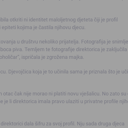
ila otkriti ni identitet maloljetnog djeteta čiji je profil
i epiteti kojima je častila njihovu djecu.
tovanja u društvu nekoliko prijatelja. Fotografija je snimlj
a boca piva. Temljem te fotografije direktorica je zaključil
oholičar“, ispričala je zgrožena majka.
icu. Djevojčica koja je to učinila sama je priznala što je uči
 otac čak nije morao ni platiti novu vješalicu. No zato su
se je li direktorica imala pravo ulaziti u privatne profile nji
 direktorici dala šifru za svoj profil. Nju sada druga djeca