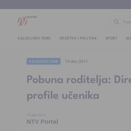
www.ntv.
KALESIJSKE TEME
DRUŠTVO I POLITIKA
SPORT
MA
19.dec.2011
KALESIJSKE TEME
Pobuna roditelja: Dir
profile učenika
19.dec.2011
NTV Portal