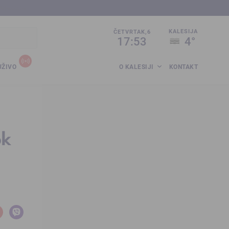
sija.co.ba
KALESIJA
ČETVRTAK,6
17:53
4°
UŽIVO
O KALESIJI
KONTAKT
ok