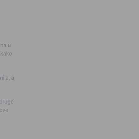
ena u
a kako
nila, a
 druge
hove