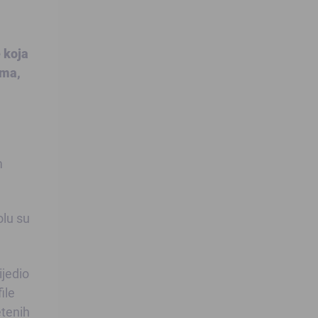
 koja
ima,
m
olu su
ijedio
ile
etenih