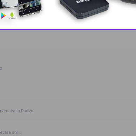
This popup will close in:
10
oz
rvenstvu u Parizu
otvara u S …