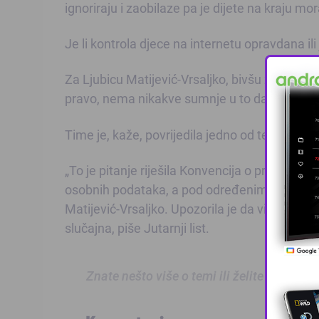
ignoriraju i zaobilaze pa je dijete na kraju mo
Je li kontrola djece na internetu opravdana ili 
Za Ljubicu Matijević-Vrsaljko, bivšu zaštitni
pravo, nema nikakve sumnje u to da direktori
Time je, kaže, povrijedila jedno od temeljnih p
„To je pitanje riješila Konvencija o pravima dje
osobnih podataka, a pod određenim uvjetima m
Matijević-Vrsaljko. Upozorila je da visoka i vi
slučajna, piše Jutarnji list.
Znate nešto više o temi ili želite prijaviti