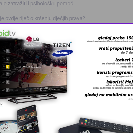
ralo zatražiti i psihološku pomoć.
je ovdje riječ o kršenju dječjih prava?
cu prava za djecu, danas advokaticu specijaliziranu za por
ca nema nikakva prava tajno gledati profile učenika.
rava djece: pravo na zaštitu njihove privatnosti.
teta kao i Ustav RH koji štiti tajnost dopisivanja i tajnost
ože se raditi i o kaznenim djelima povrede tajnosti“, rek
šestruka razina pravne zaštite nečijih privatnih podataka n
 grešku u tekstu?