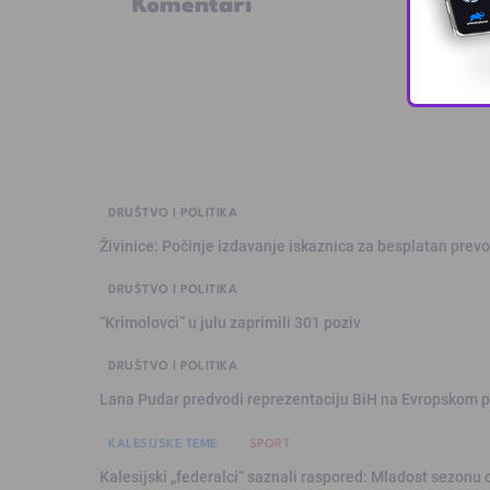
Komentari
DRUŠTVO I POLITIKA
Živinice: Počinje izdavanje iskaznica za besplatan prev
DRUŠTVO I POLITIKA
“Krimolovci” u julu zaprimili 301 poziv
DRUŠTVO I POLITIKA
Lana Pudar predvodi reprezentaciju BiH na Evropskom p
KALESIJSKE TEME
SPORT
Kalesijski „federalci“ saznali raspored: Mladost sezonu 