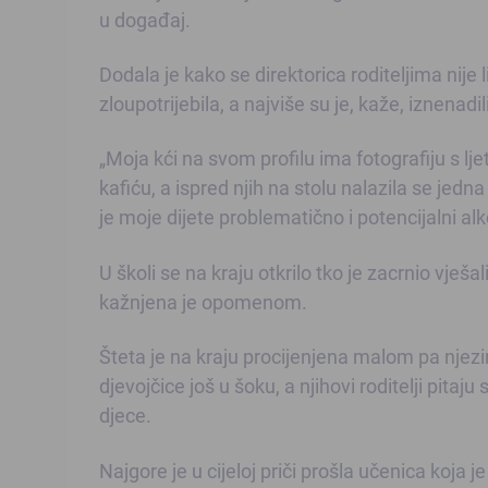
u događaj.
Dodala je kako se direktorica roditeljima nije lib
zloupotrijebila, a najviše su je, kaže, iznenadil
„Moja kći na svom profilu ima fotografiju s lje
kafiću, a ispred njih na stolu nalazila se jedn
je moje dijete problematično i potencijalni alk
U školi se na kraju otkrilo tko je zacrnio vješal
kažnjena je opomenom.
Šteta je na kraju procijenjena malom pa njezin
djevojčice još u šoku, a njihovi roditelji pitaju 
djece.
Najgore je u cijeloj priči prošla učenica koja je