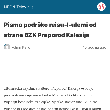
NEON Televizija
Pismo podrške reisu-l-ulemi od
strane BZK Preporod Kalesija
Admir Karić
15 godina ago
„Bošnjačka zajednica kulture `Preporod´ Kalesija osuđuje
provokativnu i opasnu retoriku Milorada Dodika kojom se
vrijeđaju bošnjačke tradicijske, vjerske, nacionalne i kulturne
vrijednosti i podstiče na nacionalnu netrpeljivost”, stoji u pismu