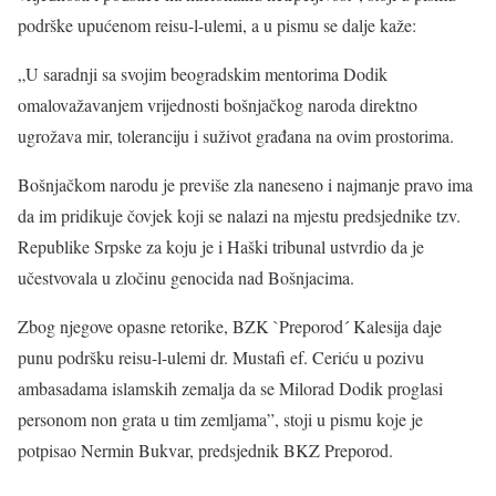
podrške upućenom reisu-l-ulemi, a u pismu se dalje kaže:
„U saradnji sa svojim beogradskim mentorima Dodik
omalovažavanjem vrijednosti bošnjačkog naroda direktno
ugrožava mir, toleranciju i suživot građana na ovim prostorima.
Bošnjačkom narodu je previše zla naneseno i najmanje pravo ima
da im pridikuje čovjek koji se nalazi na mjestu predsjednike tzv.
Republike Srpske za koju je i Haški tribunal ustvrdio da je
učestvovala u zločinu genocida nad Bošnjacima.
Zbog njegove opasne retorike, BZK `Preporod´ Kalesija daje
punu podršku reisu-l-ulemi dr. Mustafi ef. Ceriću u pozivu
ambasadama islamskih zemalja da se Milorad Dodik proglasi
personom non grata u tim zemljama”, stoji u pismu koje je
potpisao Nermin Bukvar, predsjednik BKZ Preporod.