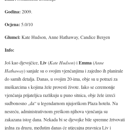
Godina:
2009.
Ocjena:
5.0/10
Glumci:
Kate Hudson, Anne Hathaway, Candice Bergen
Info:
Liv
Emma
Još kao djevojčice,
(
Kate Hudson
) i
(
Anne
Hathaway
) sanjale su o svojim vjenčanjima i zajedno ih planirale
do samih detalja. Danas, u svojim 20-ima, obje su u potrazi za
muškarcima s kojima žele provesti živote. Iako se ceremonije
vjenčanja prijateljica razlikuju u puno sitnica, obje žele izreći
sudbonosno „da“ u legendarnom njujorškom Plaza hotelu. Na
nesreću, administrativnom greškom njihova vjenčanja su
zakazana istog dana. Nekada bi se djevojke bile spremne žrtvovati
jedna za drugu, međutim danas će utjecajna pravnica Liv i