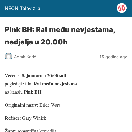
NEON Televizija
Pink BH: Rat među nevjestama,
nedjelja u 20.00h
Admir Karić
15 godina ago
8. januara
20:00 sati
Večeras,
u
Rat među nevjestama
pogledajte film
Pink BH
na kanalu
Originalni naziv:
Bride Wars
Režiser:
Gary Winick
Žanr:
romantična komedija