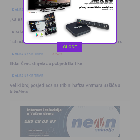
KALESIJSKE TEME
„Kalesijsko ljeto“: U četvrtak crtići za mališane – „K' …
DRUŠTVO I POLITIKA
“Istinski autoritet gradi se znanjem”: Generacija mladih d …
This popup will close in:
10
CLOSE
KALESIJSKE TEME
SPORT
Eldar Ćivić strijelac u pobjedi Baltike
KALESIJSKE TEME
Veliki broj posjetilaca na tribini hafiza Ammara Bašića u
Kikačima