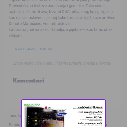
Provest ćemo testove ponašanja i genetike. Tako ćemo
najbolje dešifrirati ovaj bizarni DNA miks, zbog kojeg izgleda
kao da se doslovno u jednoj kokoši nalaze dvije’, kaže profesor
Donato Matassino, voditelj testova.
Laboratoriji se nalaze u Napulju, a pijetao/kokoš tamo stiže
vlakom.
DVOSPOLAC
PIJETAO
Znate nešto više o temi ili želite prijaviti grešku u tekstu?
Komentari
DRUŠTVO I POLITIKA
Panonska jezera ovog ljeta posjetilo 250 hiljada osoba