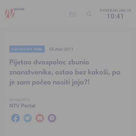
PONEDJELJAK,10
10:41
05.mar.2011
KALESIJSKE TEME
Pijetao dvospolac zbunio
znanstvenike, ostao bez kokoši, pa
je sam počeo nositi jaja?!
05.mar.2011
NTV Portal