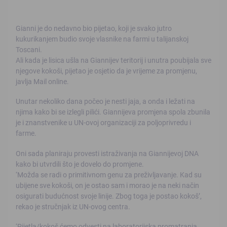
Gianni je do nedavno bio pijetao, koji je svako jutro
kukurikanjem budio svoje vlasnike na farmi u talijanskoj
Toscani.
Ali kada je lisica ušla na Giannijev teritorij i unutra poubijala sve
njegove kokoši, pijetao je osjetio da je vrijeme za promjenu,
javlja Mail online.
Unutar nekoliko dana počeo je nesti jaja, a onda i ležati na
njima kako bi se izlegli pilići. Giannijeva promjena spola zbunila
je i znanstvenike u UN-ovoj organizaciji za poljoprivredu i
farme.
Oni sada planiraju provesti istraživanja na Giannijevoj DNA
kako bi utvrdili što je dovelo do promjene.
‘Možda se radi o primitivnom genu za preživljavanje. Kad su
ubijene sve kokoši, on je ostao sam i morao je na neki način
osigurati budućnost svoje linije. Zbog toga je postao kokoš’,
rekao je stručnjak iz UN-ovog centra.
‘Pijetla/kokoš ćemo odvesti na laboratorijska promatranja.