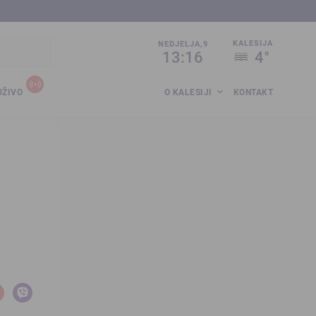
sija.co.ba
KALESIJA
NEDJELJA,9
13:16
4°
UŽIVO
O KALESIJI
KONTAKT