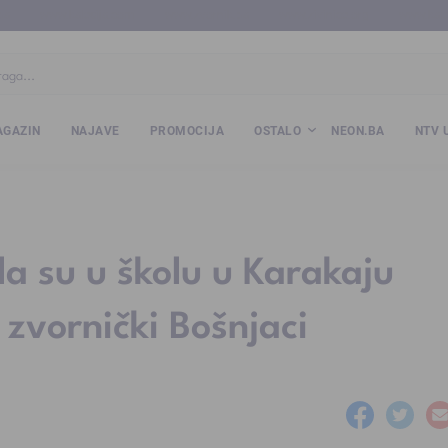
ba
www.kalesija.com
www.zvornik.ba
www.zivinice.org
www.kale
GAZIN
NAJAVE
PROMOCIJA
OSTALO
NEON.BA
NTV 
da su u školu u Karakaju
 zvornički Bošnjaci