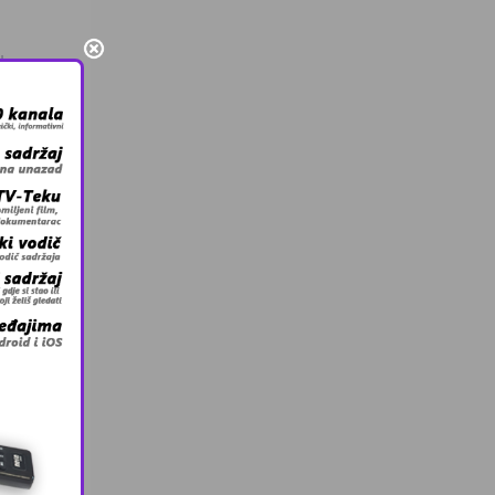
da u
brzo
strane.
nije
ile i