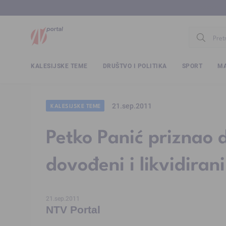
www.ntv.
KALESIJSKE TEME
DRUŠTVO I POLITIKA
SPORT
MA
21.sep.2011
KALESIJSKE TEME
Petko Panić priznao 
dovođeni i likvidirani
21.sep.2011
NTV Portal