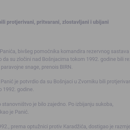
i protjerivani, pritvarani, zlostavljani i ubijani
 Panića, bivšeg pomoćnika komandira rezervnog sastava
o da su zločini nad Bošnjacima tokom 1992. godine bili re
i paravojne snage, prenois BIRN.
Panić je potvrdio da su Bošnjaci u Zvorniku bili protjerivan
eto 1992. godine.
o stanovništvo je bilo zajedno. Po izbijanju sukoba,
kao je Panić.
2., prema optužnici protiv Karadžića, dostigao je razmj