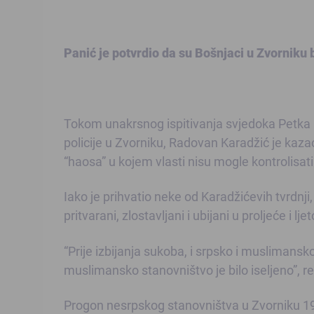
Panić je potvrdio da su Bošnjaci u Zvorniku bil
Tokom unakrsnog ispitivanja svjedoka Petka
policije u Zvorniku, Radovan Karadžić je kaza
“haosa” u kojem vlasti nisu mogle kontrolisat
Iako je prihvatio neke od Karadžićevih tvrdnji, 
pritvarani, zlostavljani i ubijani u proljeće i lj
“Prije izbijanja sukoba, i srpsko i muslimansk
muslimansko stanovništvo je bilo iseljeno”, re
Progon nesrpskog stanovništva u Zvorniku 199