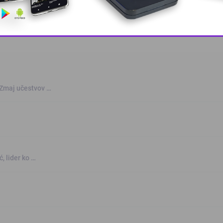
This popup will close in:
10
 Zmaj učestvov …
, lider ko …