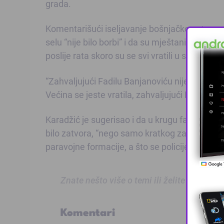
grada.
Komentarišući iseljavanje bošnjačkog stanovniš
selu “nije bilo borbi” i da su mještani “zbog op
poslije rata skoro su se svi vratili u svoje kuće
“Zahvaljujući Fadilu Banjanoviću nije bilo borbi
Većina se jeste vratila, zahvaljujući Banjanovi
Karadžić je sugerisao i da u krugu fabrike Al
bilo zatvora, “nego samo kratkog zadržavanja 
paravojne formacije, a što se policije tiče, bilo
Znate nešto više o temi ili želite prijaviti
Komentari