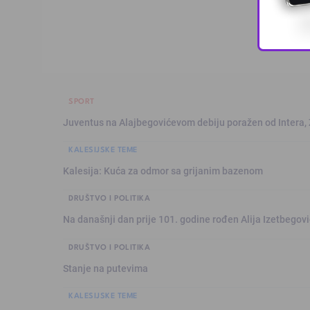
SPORT
Juventus na Alajbegovićevom debiju poražen od Intera,
KALESIJSKE TEME
Kalesija: Kuća za odmor sa grijanim bazenom
DRUŠTVO I POLITIKA
Na današnji dan prije 101. godine rođen Alija Izetbegović
DRUŠTVO I POLITIKA
Stanje na putevima
KALESIJSKE TEME