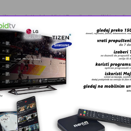
tva iz sela Kozluk u blizini Zvornika, Karadžić je tvrdio 
asnosti od paravojnih formacija otišli u Srbiju i dalje”, a u
.
, a da su oni uzeli oružje u ruke, bilo bi gubitaka na obje 
ću, a obnovljena je i džamija”, odgovorio je Panić.
hos – prema optužnici, jednom od zatočeničkih centara – 
tokom istrage”. Panić je na to kazao da su u Alhos “privod
 je kratko”.
 grešku u tekstu?