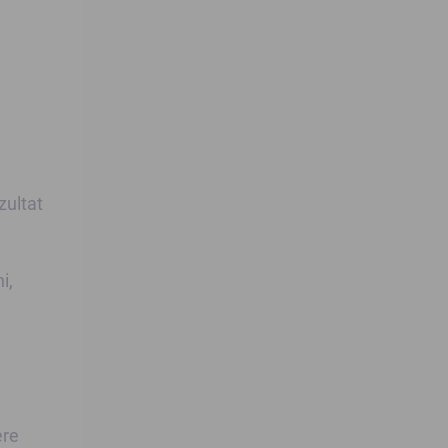
zultat
i,
ere