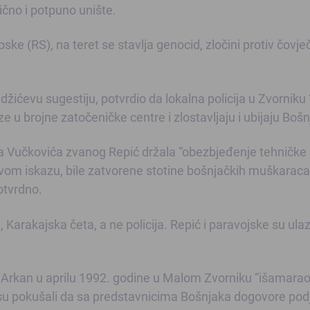
čno i potpuno unište.
e (RS), na teret se stavlja genocid, zločini protiv čovječ
žićevu sugestiju, potvrdio da lokalna policija u Zvorniku 
e u brojne zatočeničke centre i zlostavljaju i ubijaju Bošn
na Vučkovića zvanog Repić držala “obezbjeđenje tehničke
ćevom iskazu, bile zatvorene stotine bošnjačkih muškaraca
otvrdno.
 Karakajska četa, a ne policija. Repić i paravojske su ulaz
ni Arkan u aprilu 1992. godine u Malom Zvorniku “išamarao
ji su pokušali da sa predstavnicima Bošnjaka dogovore pod