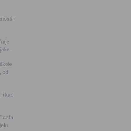
nosti i
“nije
jake.
 škole
, od
ili kad
” šefa
jelu