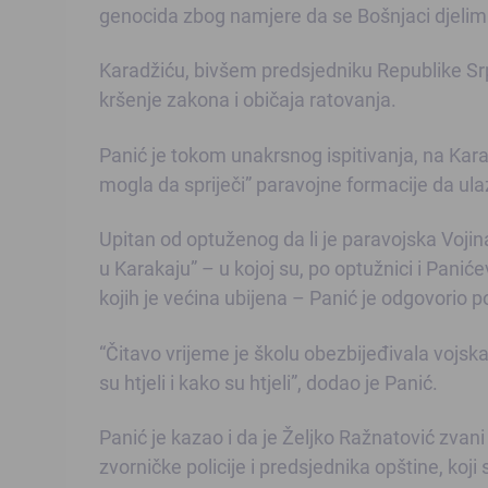
genocida zbog namjere da se Bošnjaci djelimi
Karadžiću, bivšem predsjedniku Republike Srpsk
kršenje zakona i običaja ratovanja.
Panić je tokom unakrsnog ispitivanja, na Karad
mogla da spriječi” paravojne formacije da ulaz
Upitan od optuženog da li je paravojska Voji
u Karakaju” – u kojoj su, po optužnici i Pani
kojih je većina ubijena – Panić je odgovorio p
“Čitavo vrijeme je školu obezbijeđivala vojska,
su htjeli i kako su htjeli”, dodao je Panić.
Panić je kazao i da je Željko Ražnatović zva
zvorničke policije i predsjednika opštine, ko