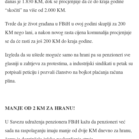
danas je 1.830 KM, dok se procjenjuje da će do kraja godine
“skočiti” na više od 2.000 KM.
Tvrde da je život građana u FBiH u ovoj godini skuplji za 200
KM nego lani, a nakon novog rasta cijena komunalija procjenjuje
se da će rasti za još 200 KM do kraja godine.
Izgleda da su uštede moguće samo na hrani pa su penzioneri sve
glasniji u zahtjevu za protestima, a industrijski sindikati u petak su
potpisali peticiju i pozvali članstvo na bojkot plaćanja računa
plina.
MANJE OD 2 KM ZA HRANU!
U Savezu udruženja penzionera FBiH kažu da penzioneri već
sada na raspolaganju imaju manje od dvije KM dnevno za hranu,
čemu je doprinijelo julsko poskupljenje struje.