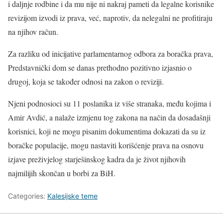
i daljnje rodbine i da mu nije ni nakraj pameti da legalne korisnike
revizijom izvodi iz prava, već, naprotiv, da nelegalni ne profitiraju
na njihov račun.
Za razliku od inicijative parlamentarnog odbora za boračka prava,
Predstavnički dom se danas prethodno pozitivno izjasnio o
drugoj, koja se također odnosi na zakon o reviziji.
Njeni podnosioci su 11 poslanika iz više stranaka, među kojima i
Amir Avdić, a nalaže izmjenu tog zakona na način da dosadašnji
korisnici, koji ne mogu pisanim dokumentima dokazati da su iz
boračke populacije, mogu nastaviti korišćenje prava na osnovu
izjave preživjelog starješinskog kadra da je život njihovih
najmilijih skončan u borbi za BiH.
Categories:
Kalesijske teme