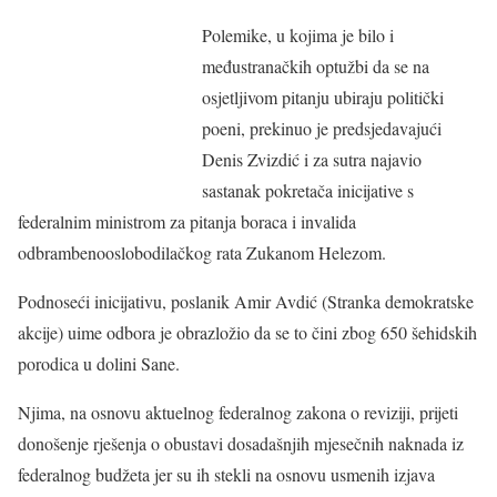
Polemike, u kojima je bilo i
međustranačkih optužbi da se na
osjetljivom pitanju ubiraju politički
poeni, prekinuo je predsjedavajući
Denis Zvizdić i za sutra najavio
sastanak pokretača inicijative s
federalnim ministrom za pitanja boraca i invalida
odbrambenooslobodilačkog rata Zukanom Helezom.
Podnoseći inicijativu, poslanik Amir Avdić (Stranka demokratske
akcije) uime odbora je obrazložio da se to čini zbog 650 šehidskih
porodica u dolini Sane.
Njima, na osnovu aktuelnog federalnog zakona o reviziji, prijeti
donošenje rješenja o obustavi dosadašnjih mjesečnih naknada iz
federalnog budžeta jer su ih stekli na osnovu usmenih izjava