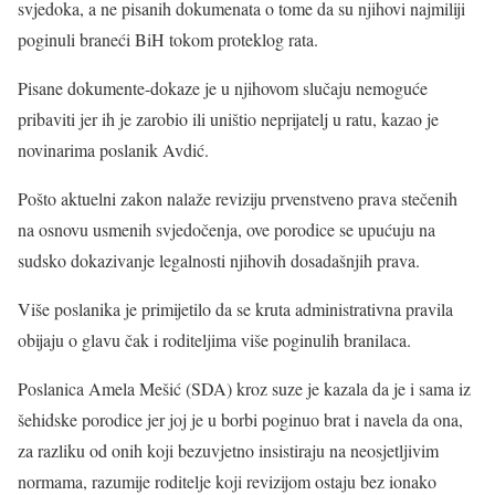
svjedoka, a ne pisanih dokumenata o tome da su njihovi najmiliji
poginuli braneći BiH tokom proteklog rata.
Pisane dokumente-dokaze je u njihovom slučaju nemoguće
pribaviti jer ih je zarobio ili uništio neprijatelj u ratu, kazao je
novinarima poslanik Avdić.
Pošto aktuelni zakon nalaže reviziju prvenstveno prava stečenih
na osnovu usmenih svjedočenja, ove porodice se upućuju na
sudsko dokazivanje legalnosti njihovih dosadašnjih prava.
Više poslanika je primijetilo da se kruta administrativna pravila
obijaju o glavu čak i roditeljima više poginulih branilaca.
Poslanica Amela Mešić (SDA) kroz suze je kazala da je i sama iz
šehidske porodice jer joj je u borbi poginuo brat i navela da ona,
za razliku od onih koji bezuvjetno insistiraju na neosjetljivim
normama, razumije roditelje koji revizijom ostaju bez ionako