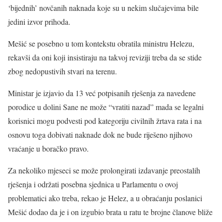
‘bijednih’ novčanih naknada koje su u nekim slučajevima bile
jedini izvor prihoda.
Mešić se posebno u tom kontekstu obratila ministru Helezu,
rekavši da oni koji insistiraju na takvoj reviziji treba da se stide
zbog nedopustivih stvari na terenu.
Ministar je izjavio da 13 već potpisanih rješenja za navedene
porodice u dolini Sane ne može “vratiti nazad” mada se legalni
korisnici mogu podvesti pod kategoriju civilnih žrtava rata i na
osnovu toga dobivati naknade dok ne bude riješeno njihovo
vraćanje u boračko pravo.
Za nekoliko mjeseci se može prolongirati izdavanje preostalih
rješenja i održati posebna sjednica u Parlamentu o ovoj
problematici ako treba, rekao je Helez, a u obraćanju poslanici
Mešić dodao da je i on izgubio brata u ratu te brojne članove bliže