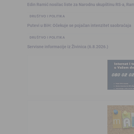
Edin Ramić nosilac liste za Narodnu skupštinu RS-a, Ram
DRUŠTVO I POLITIKA
Putevi u BiH: Očekuje se pojačan intenzitet saobraćaja
DRUŠTVO I POLITIKA
Servisne informacije iz Živinica (6.8.2026.)