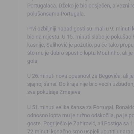
Portugalaca. Džeko je bio odsječen, a vezni 
polušansama Portugala.
Prvi ozbiljniji napad gosti su imali u 9. minut
bio na mjestu. U 15. minuti slabo je pokušao R
kasnije, Salihović je požutio, pa će tako propu
što mu je dobro spustio loptu Moutinho, ali j
gola.
U 26.minuti nova opasnost za Begovića, ali je 
sjajnoj šansi. Do kraja nije bilo većih uzbuđe
sve pokušaje Zmajeva.
U 51.minuti velika šansa za Portugal. Ronaldo
odnosno lopta mu je ružno odskočila, pa je p
goste. Pogriješio je Zahirović, ali Postiga sa
72.minuti konačno smo uspjeli uputiti udarac 