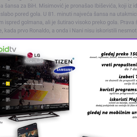
ja šansa za BiH. Misimović je pronašao Ibiševića, koji iz i
slabo pored gola. U 81. minuti najveća šansa na utakmici
m ispred golmana, ali je šutirao visoko preko gola. Prava 
e, kada prvo Ronaldo, a onda i Nani nisu iskoristili nesmo
a: Howard Webb (Engleska). Žuti kartoni: Salihović (BiH),
 Ibišević), Rahimić, Medunjanin (od 67. Maletić), Zahirović
. Selektor: Safet Sušić.
oentrao, Velaso, Meireles (od 82. Micael), Moutinho, Nani,