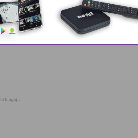
 grešku u tekstu?
This popup will close in:
10
jem blagaj …