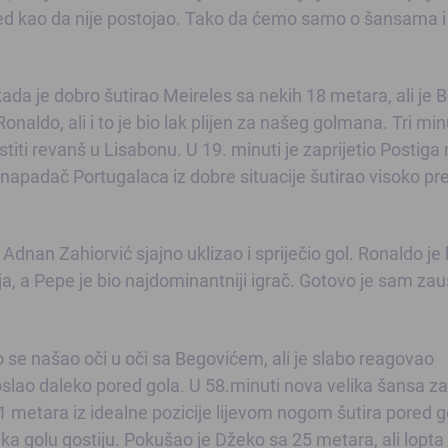
red kao da nije postojao. Tako da ćemo samo o šansama i
i kada je dobro šutirao Meireles sa nekih 18 metara, ali je 
onaldo, ali i to je bio lak plijen za našeg golmana. Tri mi
stiti revanš u Lisabonu. U 19. minuti je zaprijetio Postiga
e napadač Portugalaca iz dobre situacije šutirao visoko pr
Adnan Zahiorvić sjajno uklizao i spriječio gol. Ronaldo je 
nja, a Pepe je bio najdominantniji igrač. Gotovo je sam zau
 se našao oči u oči sa Begovićem, ali je slabo reagovao
oslao daleko pored gola. U 58.minuti nova velika šansa za
 11 metara iz idealne pozicije lijevom nogom šutira pored g
ka golu gostiju. Pokušao je Džeko sa 25 metara, ali lopta 