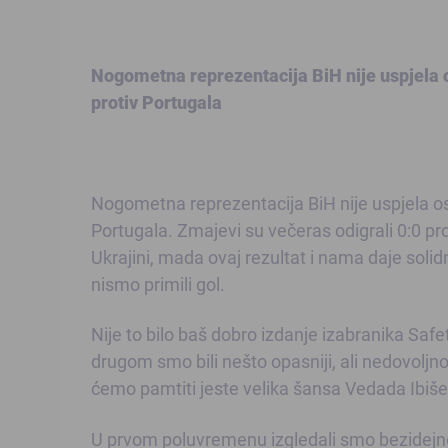
Nogometna reprezentacija BiH nije uspjela o
protiv Portugala
Nogometna reprezentacija BiH nije uspjela os
Portugala. Zmajevi su večeras odigrali 0:0 pro
Ukrajini, mada ovaj rezultat i nama daje solid
nismo primili gol.
Nije to bilo baš dobro izdanje izabranika Saf
drugom smo bili nešto opasniji, ali nedovoljno
ćemo pamtiti jeste velika šansa Vedada Ibišev
U prvom poluvremenu izgledali smo bezidejno, š