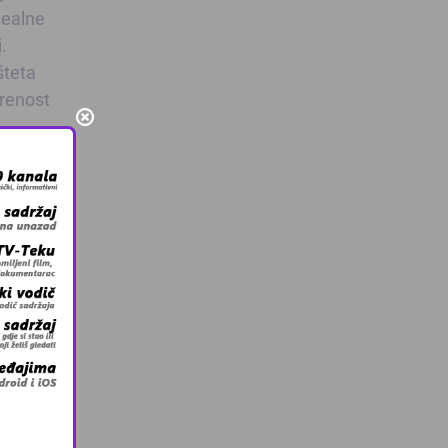
dealne
.
šteta
trenost
,