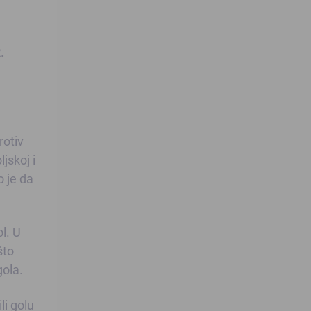
.
rotiv
jskoj i
o je da
l. U
što
gola.
li golu