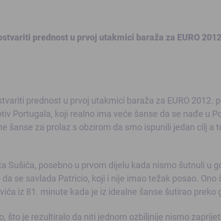
stvariti prednost u prvoj utakmici baraža za EURO 2012
tvariti prednost u prvoj utakmici baraža za EURO 2012. p
tiv Portugala, koji realno ima veće šanse da se nađe u Pol
ne šanse za prolaz s obzirom da smo ispunili jedan cilj a t
eta Sušića, posebno u prvom dijelu kada nismo šutnuli u go
 da se savlada Patricio, koji i nije imao težak posao. Ono 
ića iz 81. minute kada je iz idealne šanse šutirao preko 
to je rezultiralo da niti jednom ozbiljnije nismo zaprijeti