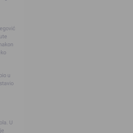
Begović
nute
 nakon
eko
bio u
stavio
ola. U
je