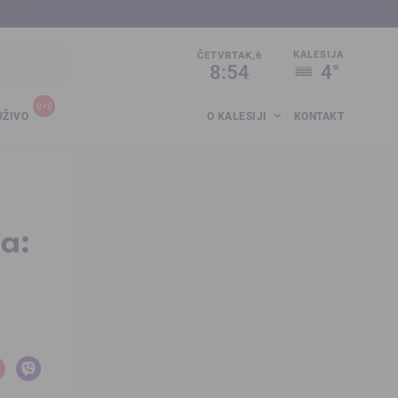
sija.co.ba
KALESIJA
ČETVRTAK,6
8:54
4°
UŽIVO
O KALESIJI
KONTAKT
a: