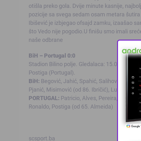
otišla preko gola. Dvije minute kasnije, najbol
pozicije sa svega sedam osam metara šutira 
Ibišević je izbjegao ofsajd zamku, izaašao sa
što Vedo nije pogodio.U finišu smo imali sreć
naše odbrane
BiH – Portugal 0:0
Stadion Bilino polje. Gledalaca: 15.000. Sudij
Postiga (Portugal).
BiH:
Begović, Jahić, Spahić, Salihović (od 67.
Pjanić, Misimović (od 86. Ibričić), Lulić, Džeko
PORTUGAL:
Patricio, Alves, Pereira, Pepe, C
Ronaldo, Postiga (od 65. Almeida)
scsport.ba