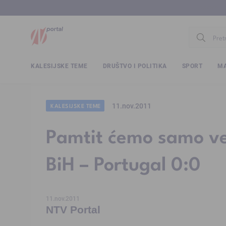
www.ntv.
KALESIJSKE TEME
DRUŠTVO I POLITIKA
SPORT
MA
11.nov.2011
KALESIJSKE TEME
Pamtit ćemo samo ve
BiH – Portugal 0:0
11.nov.2011
NTV Portal