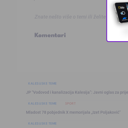
Znate nešto više o temi ili želite prijaviti
Komentari
KALESIJSKE TEME
JP “Vodovod i kanalizacija Kalesija”: Javni oglas za pri
KALESIJSKE TEME
SPORT
Mladost 78 pobjednik X memorijala „Izet Poljaković“
KALESIJSKE TEME