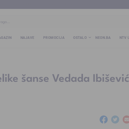
ba
www.kalesija.com
www.zvornik.ba
www.zivinice.org
www.kale
GAZIN
NAJAVE
PROMOCIJA
OSTALO
NEON.BA
NTV 
like šanse Vedada Ibišević