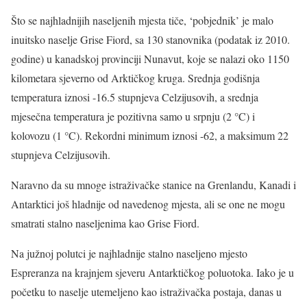
Što se najhladnijih naseljenih mjesta tiče, ‘pobjednik’ je malo
inuitsko naselje Grise Fiord, sa 130 stanovnika (podatak iz 2010.
godine) u kanadskoj provinciji Nunavut, koje se nalazi oko 1150
kilometara sjeverno od Arktičkog kruga. Srednja godišnja
temperatura iznosi -16.5 stupnjeva Celzijusovih, a srednja
mjesečna temperatura je pozitivna samo u srpnju (2 °C) i
kolovozu (1 °C). Rekordni minimum iznosi -62, a maksimum 22
stupnjeva Celzijusovih.
Naravno da su mnoge istraživačke stanice na Grenlandu, Kanadi i
Antarktici još hladnije od navedenog mjesta, ali se one ne mogu
smatrati stalno naseljenima kao Grise Fiord.
Na južnoj polutci je najhladnije stalno naseljeno mjesto
Espreranza na krajnjem sjeveru Antarktičkog poluotoka. Iako je u
početku to naselje utemeljeno kao istraživačka postaja, danas u