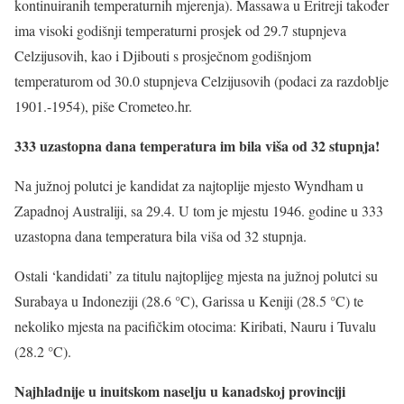
kontinuiranih temperaturnih mjerenja). Massawa u Eritreji također
ima visoki godišnji temperaturni prosjek od 29.7 stupnjeva
Celzijusovih, kao i Djibouti s prosječnom godišnjom
temperaturom od 30.0 stupnjeva Celzijusovih (podaci za razdoblje
1901.-1954), piše Crometeo.hr.
333 uzastopna dana temperatura im bila viša od 32 stupnja!
Na južnoj polutci je kandidat za najtoplije mjesto Wyndham u
Zapadnoj Australiji, sa 29.4. U tom je mjestu 1946. godine u 333
uzastopna dana temperatura bila viša od 32 stupnja.
Ostali ‘kandidati’ za titulu najtoplijeg mjesta na južnoj polutci su
Surabaya u Indoneziji (28.6 °C), Garissa u Keniji (28.5 °C) te
nekoliko mjesta na pacifičkim otocima: Kiribati, Nauru i Tuvalu
(28.2 °C).
Najhladnije u inuitskom naselju u kanadskoj provinciji