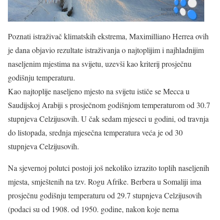
Poznati istraživač klimatskih ekstrema, Maximilliano Herrea ovih
je dana objavio rezultate istraživanja o najtoplijim i najhladnijim
naseljenim mjestima na svijetu, uzevši kao kriterij prosječnu
godišnju temperaturu.
Kao najtoplije naseljeno mjesto na svijetu ističe se Mecca u
Saudijskoj Arabiji s prosječnom godišnjom temperaturom od 30.7
stupnjeva Celzijusovih. U čak sedam mjeseci u godini, od travnja
do listopada, srednja mjesečna temperatura veća je od 30
stupnjeva Celzijusovih.
Na sjevernoj polutci postoji još nekoliko izrazito toplih naseljenih
mjesta, smještenih na tzv. Rogu Afrike. Berbera u Somaliji ima
prosječnu godišnju temperaturu od 29.7 stupnjeva Celzijusovih
(podaci su od 1908. od 1950. godine, nakon koje nema