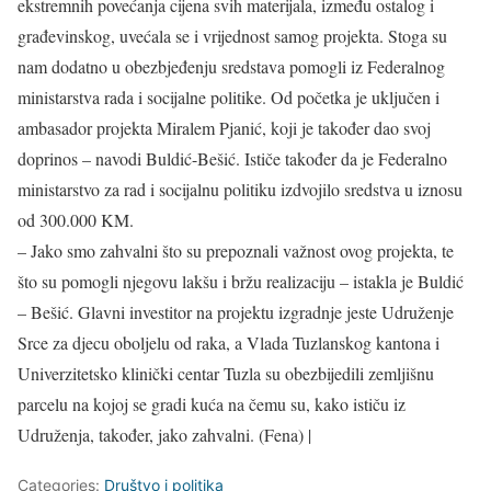
ekstremnih povećanja cijena svih materijala, između ostalog i
građevinskog, uvećala se i vrijednost samog projekta. Stoga su
nam dodatno u obezbjeđenju sredstava pomogli iz Federalnog
ministarstva rada i socijalne politike. Od početka je uključen i
ambasador projekta Miralem Pjanić, koji je također dao svoj
doprinos – navodi Buldić-Bešić. Ističe također da je Federalno
ministarstvo za rad i socijalnu politiku izdvojilo sredstva u iznosu
od 300.000 KM.
– Jako smo zahvalni što su prepoznali važnost ovog projekta, te
što su pomogli njegovu lakšu i bržu realizaciju – istakla je Buldić
– Bešić. Glavni investitor na projektu izgradnje jeste Udruženje
Srce za djecu oboljelu od raka, a Vlada Tuzlanskog kantona i
Univerzitetsko klinički centar Tuzla su obezbijedili zemljišnu
parcelu na kojoj se gradi kuća na čemu su, kako ističu iz
Udruženja, također, jako zahvalni. (Fena) |
Categories:
Društvo i politika